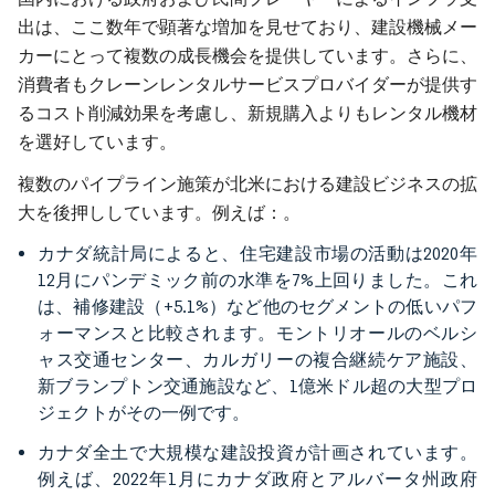
出は、ここ数年で顕著な増加を見せており、建設機械メー
カーにとって複数の成長機会を提供しています。さらに、
消費者もクレーンレンタルサービスプロバイダーが提供す
るコスト削減効果を考慮し、新規購入よりもレンタル機材
を選好しています。
複数のパイプライン施策が北米における建設ビジネスの拡
大を後押ししています。例えば：。
カナダ統計局によると、住宅建設市場の活動は2020年
12月にパンデミック前の水準を7%上回りました。これ
は、補修建設（+5.1%）など他のセグメントの低いパフ
ォーマンスと比較されます。モントリオールのベルシ
ャス交通センター、カルガリーの複合継続ケア施設、
新ブランプトン交通施設など、1億米ドル超の大型プロ
ジェクトがその一例です。
カナダ全土で大規模な建設投資が計画されています。
例えば、2022年1月にカナダ政府とアルバータ州政府