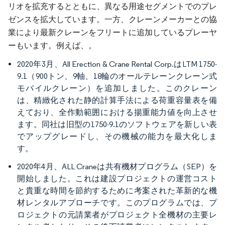
リオを拡充するとともに、異なる用途セグメントでのプレ
ゼンスを拡大しています。一方、クレーンメーカーとの協
業により最新クレーンをフリートに追加しているプレーヤ
ーもいます。例えば、。
2020年3月、All Erection & Crane Rental Corp.はLTM 1750-
9.1（900トン、9軸、18輪のオールテレーンクレーン式
モバイルクレーン）を追加しました。このクレーン
は、精緻化された静的計算手法による荷重容量表を備
えており、全作動範囲における揚重能力値を向上させ
ます。同社は旧型の1750-9.1のソフトウェアを新しい表
でアップグレードし、その機械の能力を最大化しま
す。
2020年4月、ALL Craneは共有機材プログラム（SEP）を
開始しました。これは建設プロジェクトの運営コスト
と貴重な時間を節約するために考案された革新的な機
材レンタルアプローチです。このプログラムでは、プ
ロジェクトの元請業者がプロジェクト全機材の主要レ