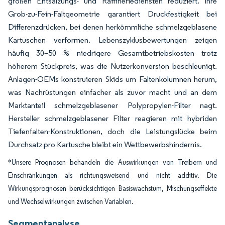
großen Entsalzungs- und Raffineriediensten reduziert. Ihre
Grob-zu-Fein-Faltgeometrie garantiert Druckfestigkeit bei
Differenzdrücken, bei denen herkömmliche schmelzgeblasene
Kartuschen verformen. Lebenszyklusbewertungen zeigen
häufig 30–50 % niedrigere Gesamtbetriebskosten trotz
höherem Stückpreis, was die Nutzerkonversion beschleunigt.
Anlagen-OEMs konstruieren Skids um Faltenkolumnen herum,
was Nachrüstungen einfacher als zuvor macht und an dem
Marktanteil schmelzgeblasener Polypropylen-Filter nagt.
Hersteller schmelzgeblasener Filter reagieren mit hybriden
Tiefenfalten-Konstruktionen, doch die Leistungslücke beim
Durchsatz pro Kartusche bleibt ein Wettbewerbshindernis.
*Unsere Prognosen behandeln die Auswirkungen von Treibern und
Einschränkungen als richtungsweisend und nicht additiv. Die
Wirkungsprognosen berücksichtigen Basiswachstum, Mischungseffekte
und Wechselwirkungen zwischen Variablen.
Segmentanalyse