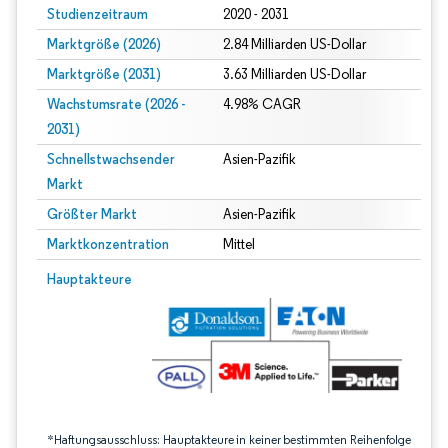
Studienzeitraum
2020 - 2031
Marktgröße (2026)
2.84 Milliarden US-Dollar
Marktgröße (2031)
3.63 Milliarden US-Dollar
Wachstumsrate (2026 -
4.98% CAGR
2031)
Schnellstwachsender
Asien-Pazifik
Markt
Größter Markt
Asien-Pazifik
Marktkonzentration
Mittel
Bild © Mordor Intelligence. Wiederverwendung erfordert Namensnennung gem
Hauptakteure
*Haftungsausschluss: Hauptakteure in keiner bestimmten Reihenfolge