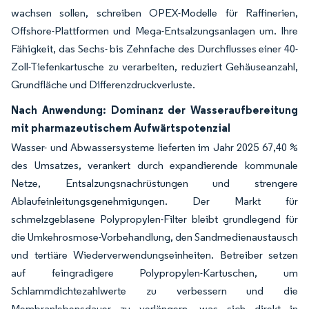
wachsen sollen, schreiben OPEX-Modelle für Raffinerien,
Offshore-Plattformen und Mega-Entsalzungsanlagen um. Ihre
Fähigkeit, das Sechs- bis Zehnfache des Durchflusses einer 40-
Zoll-Tiefenkartusche zu verarbeiten, reduziert Gehäuseanzahl,
Grundfläche und Differenzdruckverluste.
Nach Anwendung: Dominanz der Wasseraufbereitung
mit pharmazeutischem Aufwärtspotenzial
Wasser- und Abwassersysteme lieferten im Jahr 2025 67,40 %
des Umsatzes, verankert durch expandierende kommunale
Netze, Entsalzungsnachrüstungen und strengere
Ablaufeinleitungsgenehmigungen. Der Markt für
schmelzgeblasene Polypropylen-Filter bleibt grundlegend für
die Umkehrosmose-Vorbehandlung, den Sandmedienaustausch
und tertiäre Wiederverwendungseinheiten. Betreiber setzen
auf feingradigere Polypropylen-Kartuschen, um
Schlammdichtezahlwerte zu verbessern und die
Membranlebensdauer zu verlängern, was sich direkt in