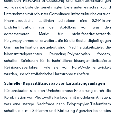
schreiben NSF/ANSI 61-Zulassung und BSE-TSE-Erklärungen
vor, was die Liste der genehmigten Lieferanten einschränkt und
Unternehmen mit robuster Compliance-Infrastruktur bevorzugt.
Pharmazeutische Leitlinien schreiben eine 0,2-Mikron-
Endsterilfiltration vor der Abfüllung vor, was den
adressierbaren Markt für nicht-faserfreisetzende
Polypropylenmedien erweitert, die für die Beständigkeit gegen
Gammasterilisation ausgelegt sind. Nachhaltigkeitsziele, die
lebensmittelgerechtes Recycling-Polypropylen fördern,
schaffen Spielraum für fortschrittliche lösungsmittelbasierte
Reinigungsverfahren, wie sie von PureCycle entwickelt
wurden, um rohstoffähnliche Harzströme zu liefern.
Schneller Kapazitätsausbau von Entsalzungsanlagen
Küstenstaaten skalieren Umkehrosmose-Entsalzung durch die
Kombination von Photovoltaikanlagen mit modularen Anlagen,
was eine stetige Nachfrage nach Polypropylen-Tiefenfiltern
schafft, die mit Schlamm und Biofouling-Agenzien belastetes