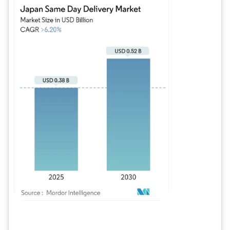
Bild © Mordor Intelligence. Wiederverwendung erfordert Namensnennung gem