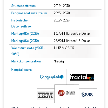
Studienzeitraum
2019 - 2030
Prognosedatenzeitraum
2025 - 2030
Historischer
2019 - 2023
Datenzeitraum
Marktgröße (2025)
16.75 Milliarden US-Dollar
Marktgröße (2030)
28.90 Milliarden US-Dollar
Wachstumsrate (2025 -
11.53% CAGR
2030)
Marktkonzentration
Niedrig
Bild © Mordor Intelligence. Wiederverwendung erfordert Namensnennung gem
Hauptakteure