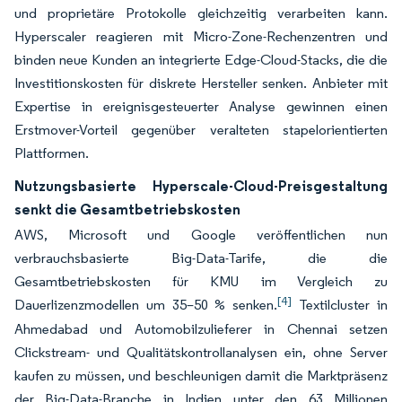
und proprietäre Protokolle gleichzeitig verarbeiten kann.
Hyperscaler reagieren mit Micro-Zone-Rechenzentren und
binden neue Kunden an integrierte Edge-Cloud-Stacks, die die
Investitionskosten für diskrete Hersteller senken. Anbieter mit
Expertise in ereignisgesteuerter Analyse gewinnen einen
Erstmover-Vorteil gegenüber veralteten stapelorientierten
Plattformen.
Nutzungsbasierte Hyperscale-Cloud-Preisgestaltung
senkt die Gesamtbetriebskosten
AWS, Microsoft und Google veröffentlichen nun
verbrauchsbasierte Big-Data-Tarife, die die
Gesamtbetriebskosten für KMU im Vergleich zu
[4]
Dauerlizenzmodellen um 35–50 % senken.
Textilcluster in
Ahmedabad und Automobilzulieferer in Chennai setzen
Clickstream- und Qualitätskontrollanalysen ein, ohne Server
kaufen zu müssen, und beschleunigen damit die Marktpräsenz
der Big-Data-Branche in Indien unter den 63 Millionen