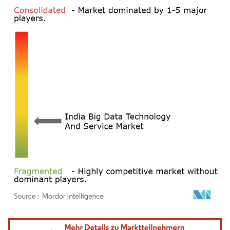
Bild © Mordor Intelligence. Wiederverwendung erfordert Namensnennung gemäß