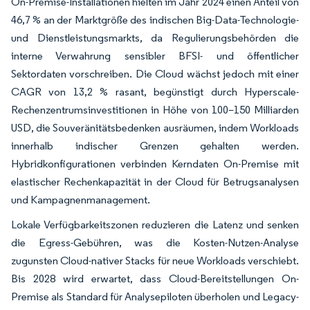
On-Premise-Installationen hielten im Jahr 2024 einen Anteil von
46,7 % an der Marktgröße des indischen Big-Data-Technologie-
und Dienstleistungsmarkts, da Regulierungsbehörden die
interne Verwahrung sensibler BFSI- und öffentlicher
Sektordaten vorschreiben. Die Cloud wächst jedoch mit einer
CAGR von 13,2 % rasant, begünstigt durch Hyperscale-
Rechenzentrumsinvestitionen in Höhe von 100–150 Milliarden
USD, die Souveränitätsbedenken ausräumen, indem Workloads
innerhalb indischer Grenzen gehalten werden.
Hybridkonfigurationen verbinden Kerndaten On-Premise mit
elastischer Rechenkapazität in der Cloud für Betrugsanalysen
und Kampagnenmanagement.
Lokale Verfügbarkeitszonen reduzieren die Latenz und senken
die Egress-Gebühren, was die Kosten-Nutzen-Analyse
zugunsten Cloud-nativer Stacks für neue Workloads verschiebt.
Bis 2028 wird erwartet, dass Cloud-Bereitstellungen On-
Premise als Standard für Analysepiloten überholen und Legacy-