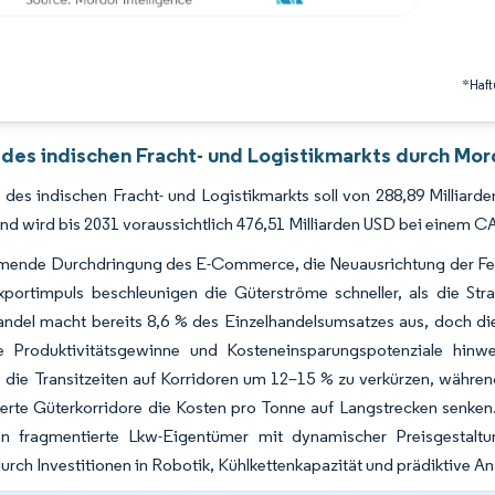
*Haft
 des indischen Fracht- und Logistikmarkts durch Mor
des indischen Fracht- und Logistikmarkts soll von 288,89 Milliard
d wird bis 2031 voraussichtlich 476,51 Milliarden USD bei einem C
mende Durchdringung des E-Commerce, die Neuausrichtung der Fer
xportimpuls beschleunigen die Güterströme schneller, als die Stra
Handel macht bereits 8,6 % des Einzelhandelsumsatzes aus, doch d
e Produktivitätsgewinne und Kosteneinsparungspotenziale hin
die Transitzeiten auf Korridoren um 12–15 % zu verkürzen, während
erte Güterkorridore die Kosten pro Tonne auf Langstrecken senken.
en fragmentierte Lkw-Eigentümer mit dynamischer Preisgestaltun
rch Investitionen in Robotik, Kühlkettenkapazität und prädiktive An