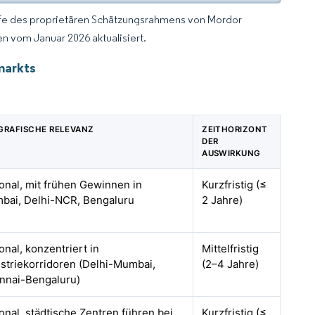
lfe des proprietären Schätzungsrahmens von Mordor
n vom Januar 2026 aktualisiert.
markts
GRAFISCHE RELEVANZ
ZEITHORIZONT
DER
AUSWIRKUNG
onal, mit frühen Gewinnen in
Kurzfristig (≤
bai, Delhi-NCR, Bengaluru
2 Jahre)
onal, konzentriert in
Mittelfristig
striekorridoren (Delhi-Mumbai,
(2–4 Jahre)
nnai-Bengaluru)
onal, städtische Zentren führen bei
Kurzfristig (≤