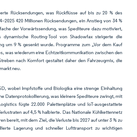
ierte Rücksendungen, was Rückflüsse auf bis zu 20 % des
24–2025 420 Millionen Rücksendungen, ein Anstieg von 34 %
-fache der Vorwärtssendung, was Spediteure dazu motiviert,
s dynamische Routing-Tool von Shadowfax steigerte die
ferung um 9 % gesenkt wurde. Programme zum „Vor dem Kauf
pps, was wiederum eine Echtzeitkommunikation zwischen den
treben nach Komfort gestaltet daher den Fahrzeugmix, die
markt neu.
SD, wobei Impfstoffe und Biologika eine strenge Einhaltung
he Datenprotokollierung, was kleinere Spediteure zwingt, mit
istics fügte 22.000 Palettenplätze und IoT-ausgestattete
erlustraten auf 4,5 % halbierte. Das Nationale Kühlkettennetz
en bereit, mit dem Ziel, die Verluste bis 2027 auf unter 3 % zu
ierte Lagerung und schneller Lufttransport zu wichtigen