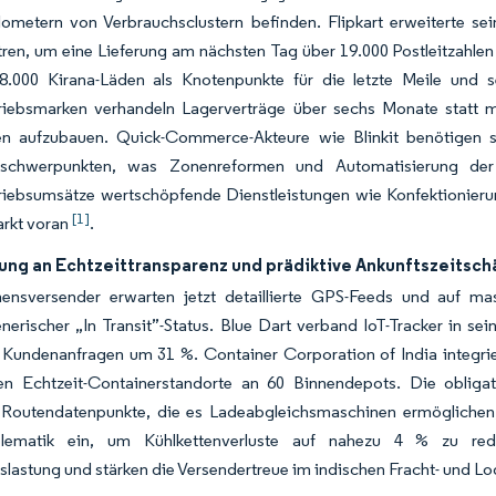
lometern von Verbrauchsclustern befinden. Flipkart erweiterte s
ntren, um eine Lieferung am nächsten Tag über 19.000 Postleitzah
.000 Kirana-Läden als Knotenpunkte für die letzte Meile und 
triebsmarken verhandeln Lagerverträge über sechs Monate statt me
en aufzubauen. Quick-Commerce-Akteure wie Blinkit benötigen s
schwerpunkten, was Zonenreformen und Automatisierung der l
triebsumsätze wertschöpfende Dienstleistungen wie Konfektionier
[1]
arkt voran
.
ung an Echtzeittransparenz und prädiktive Ankunftszeitsc
ensversender erwarten jetzt detaillierte GPS-Feeds und auf mas
enerischer „In Transit”-Status. Blue Dart verband IoT-Tracker in 
e Kundenanfragen um 31 %. Container Corporation of India integr
en Echtzeit-Containerstandorte an 60 Binnendepots. Die oblig
n Routendatenpunkte, die es Ladeabgleichsmaschinen ermöglichen, 
lematik ein, um Kühlkettenverluste auf nahezu 4 % zu reduz
lastung und stärken die Versendertreue im indischen Fracht- und Lo