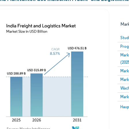
Mark
Stud
Prog
Mark
(202
Mark
Mark
Bild © Mordor Intelligence. Wiederverwendung erfor
Wach
Mark
Bild 
Haup