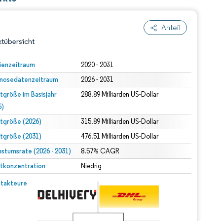
Anteil
tübersicht
ienzeitraum
2020 - 2031
nosedatenzeitraum
2026 - 2031
tgröße im Basisjahr
288.89 Milliarden US-Dollar
5)
tgröße (2026)
315.89 Milliarden US-Dollar
tgröße (2031)
476.51 Milliarden US-Dollar
dert Namensnennung gemäß CC BY 4.0.
stumsrate (2026 - 2031)
8.57% CAGR
tkonzentration
Niedrig
© Mordor Intelligence. Wiederverwendung erfordert Namensnennung gemäß CC BY 4.0.
takteure