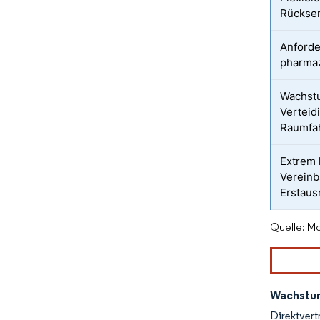
Rückse
Anforde
pharmaz
Wachst
Verteid
Raumfah
Extrem 
Vereinb
Erstaus
Quelle: Mo
Wachstum
Direktver