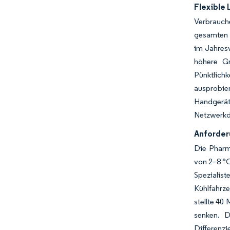
Flexible
Verbrauch
gesamten 
im Jahres
höhere Gr
Pünktlich
ausprobie
Handgerät
Netzwerkdi
Anforder
Die Pharm
von 2–8 °C
Spezialis
Kühlfahrze
stellte 40
senken. D
Differenzi