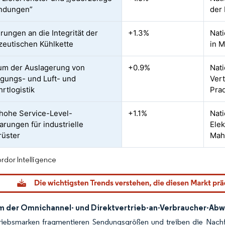
ndungen”
der
rungen an die Integrität der
+1.3%
Nati
eutischen Kühlkette
in M
um der Auslagerung von
+0.9%
Nati
igungs- und Luft- und
Vert
rtlogistik
Prad
hohe Service-Level-
+1.1%
Nati
arungen für industrielle
Elek
rüster
Mah
rdor Intelligence
 der Omnichannel- und Direktvertrieb-an-Verbraucher-Abw
triebsmarken fragmentieren Sendungsgrößen und treiben die Nachf