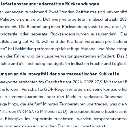
 Lieferfenster und jederzeitige Rücksendungen
er verlangen zunehmend Zwei-Stunden-Zeitfenster und unkompliz
Paketvolumens treibt. Delhivery verarbeitete im Geschäftsjahr 20
vergleich. Die Bearbeitung einer Rücksendung kostet etwa das 1,6
undtarife oder separate Rücksendegebühren auszuhandeln. Da
keitsleistung auf 91 %, während der Kraftstoffverbrauch pro Lie
ren” bei Bekleidung erfordern gleichzeitige Abgabe- und Abholsto
en der Fahrer und den Lagerverwaltungssystemen erfordert. Das S
chte und die Technologiebudgets im indischen Fracht- und Logistik
ungen an die Integrität der pharmazeutischen Kühlkette
aexporte erreichten im Geschäftsjahr 2024–2025 27,9 Milliarden U
 erfordern. Verschärfte GDP-Regeln erfordern nun eine kontinuierlic
ten zusammenzuarbeiten oder den Markt zu verlassen. Snowman Log
uge hinzu, die alle fünf Minuten Temperaturen übertragen, was die V
 Milliarden INR (467,75 Millionen USD) für solarbetriebene Bezirkszentr
a Biologika im Exportmix zunehmen, werden temperaturkontroll
erungsmerkmalen im indischen Fracht- und Logistikmarkt.