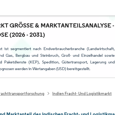
KT GRÖSSE & MARKTANTEILSANALYSE - W
(2026 - 2031)
kt ist segmentiert nach Endverbraucherbranche (Landwirtschaft,
 und Gas, Bergbau und Steinbruch, Groß- und Einzelhandel sowie
und Paketdienste (KEP), Spedition, Gütertransport, Lagerung und
rognosen werden in Wertangaben (USD) bereitgestellt.
rachttransportforschung
Indien Fracht- Und Logistikmarkt
nd Marktanteil des indischen Fracht- und Logistikma