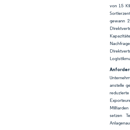
von 15 Ki
Sortierze
gewann 28
Direktver
Kapazität
Nachfrage
Direktver
Logistikm
Anforder
Unternehm
anstelle g
reduziert
Exporteur
Milliarde
setzen Te
Anlagenaus