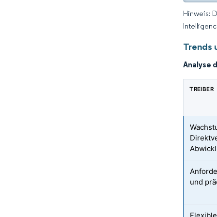
Hinweis: 
Intelligen
Trends 
Analyse 
TREIBER
Wachst
Direktv
Abwick
Anforde
und prä
Flexible