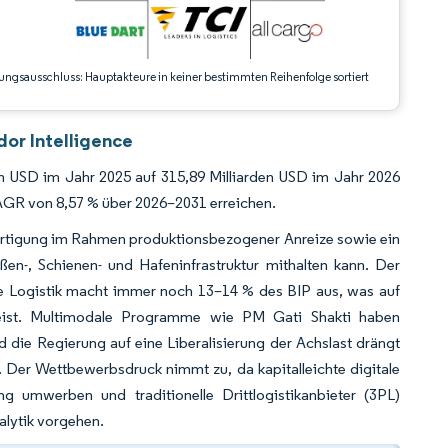
ungsausschluss: Hauptakteure in keiner bestimmten Reihenfolge sortiert
dor Intelligence
en USD im Jahr 2025 auf 315,89 Milliarden USD im Jahr 2026
AGR von 8,57 % über 2026–2031 erreichen.
tigung im Rahmen produktionsbezogener Anreize sowie ein
ßen-, Schienen- und Hafeninfrastruktur mithalten kann. Der
ie Logistik macht immer noch 13–14 % des BIP aus, was auf
weist. Multimodale Programme wie PM Gati Shakti haben
 die Regierung auf eine Liberalisierung der Achslast drängt
 Der Wettbewerbsdruck nimmt zu, da kapitalleichte digitale
g umwerben und traditionelle Drittlogistikanbieter (3PL)
alytik vorgehen.