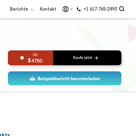
Berichte
Kontakt
+1 617-765-2493
4750
rkts