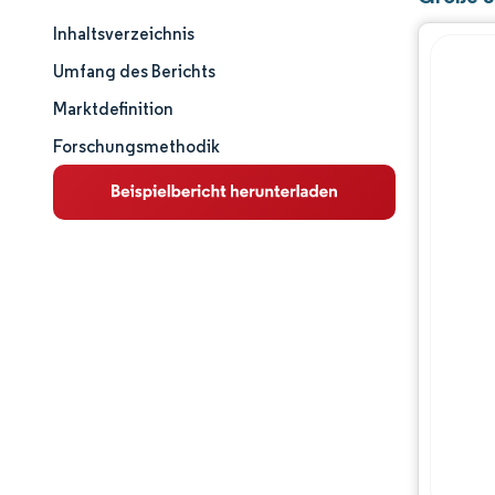
Inhaltsverzeichnis
Marktgröße und -anteil
Umfang des Berichts
Marktanalyse
Marktdefinition
Forschungsmethodik
Trends und Einblicke
Segmentanalyse
Geografische Analyse
Wettbewerbslandschaft
Hauptakteure
Branchenentwicklungen