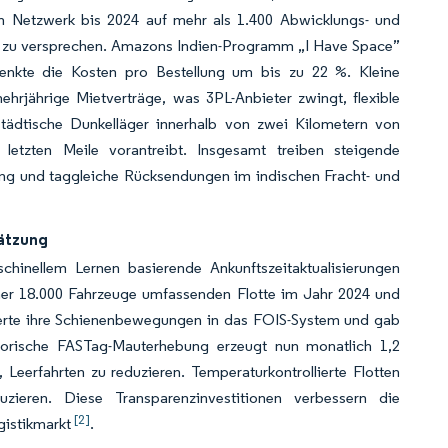
ein Netzwerk bis 2024 auf mehr als 1.400 Abwicklungs- und
len zu versprechen. Amazons Indien-Programm „I Have Space”
senkte die Kosten pro Bestellung um bis zu 22 %. Kleine
hrjährige Mietverträge, was 3PL-Anbieter zwingt, flexible
tädtische Dunkelläger innerhalb von zwei Kilometern von
etzten Meile vorantreibt. Insgesamt treiben steigende
ung und taggleiche Rücksendungen im indischen Fracht- und
hätzung
chinellem Lernen basierende Ankunftszeitaktualisierungen
seiner 18.000 Fahrzeuge umfassenden Flotte im Jahr 2024 und
ierte ihre Schienenbewegungen in das FOIS-System und gab
atorische FASTag-Mauterhebung erzeugt nun monatlich 1,2
Leerfahrten zu reduzieren. Temperaturkontrollierte Flotten
ieren. Diese Transparenzinvestitionen verbessern die
[2]
gistikmarkt
.