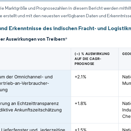
Die Marktgröße und Prognosezahlen in diesem Bericht werden mithi
ce erstellt und mit den neuesten verfügbaren Daten und Erkenntnisse
und Erkenntnisse des indischen Fracht- und Logistik
der Auswirkungen von Treibern
*
(~) % AUSWIRKUNG
GEO
AUF DIE CAGR-
PROGNOSE
um der Omnichannel- und
+2.1%
Nati
ertrieb-an-Verbraucher-
Mum
lung
rung an Echtzeittransparenz
+1.8%
Nati
diktive Ankunftszeitschätzung
Indu
Che
 Lieferfenster und „jederzeitige
+1.5%
Nati