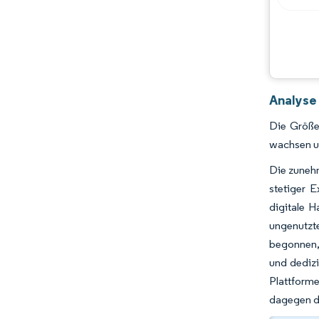
Analyse
Die Größe 
wachsen un
Die zuneh
stetiger E
digitale 
ungenutzt
begonnen, 
und dedizi
Plattform
dagegen du