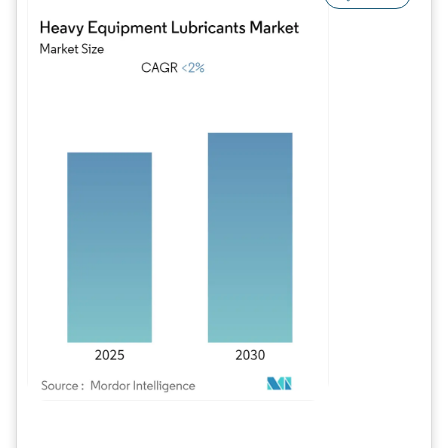
Bild © Mordor Intelligence. Wiederverwendung erfordert Namensnennung gem