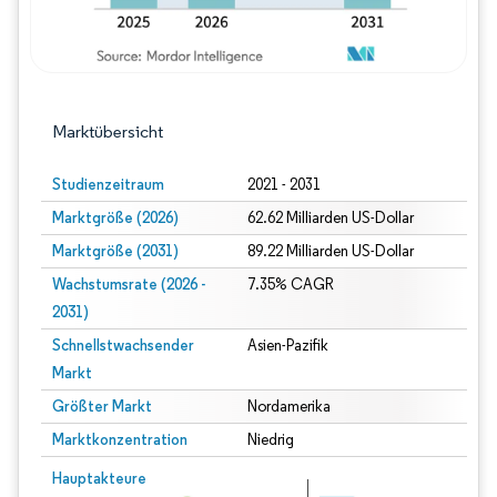
Marktübersicht
Studienzeitraum
2021 - 2031
Marktgröße (2026)
62.62 Milliarden US-Dollar
Marktgröße (2031)
89.22 Milliarden US-Dollar
Wachstumsrate (2026 -
7.35% CAGR
2031)
Schnellstwachsender
Asien-Pazifik
Markt
Größter Markt
Nordamerika
Marktkonzentration
Niedrig
Bild © Mordor Intelligence. Wiederverwendung erfordert Namensnennung gem
Hauptakteure