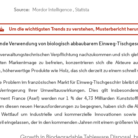
dor Intelligence. Wiederverwendung erfordert Namensnennung gemäß CC BY 4.0.
de Verwendung von biologisch abbaubarem Einweg-Tischgesc
 verwaltungstechnischen Verpflichtung nachzukommen und sich glei
ten Markenimage zu befreien, konzentrieren sich die Akteure au
 höherwertige Produkte wie Holz, das sich derzeit zu einem schnell
 Problem im französischen Markt für Einweg-Tischgeschirr bleibt d
erringerung ihrer Umweltauswirkungen. Dies gilt insbesondere
ment France (Asef) werden nur 1 % der 4,73 Milliarden Kunststof
Um diesen neuen Herausforderungen zu begegnen, haben sich die Ak
 Wettlauf um industrielle und kommerzielle Innovationen sowie
eil eingelassen, der in den kommenden Jahren mit einem größeren 