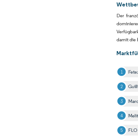
Wettbe
Der franzö
dominieren
Verfügbar
damit die 
Marktfü
Fete
Guill
Marc
Meli
FLO