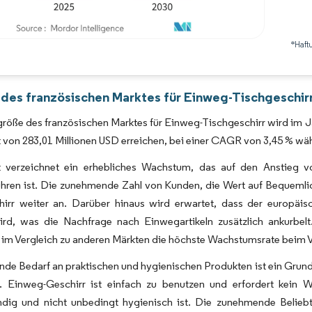
*Haft
Bild © Mordor Intelligence. Wiederverwendung erfordert Namensnennung gemäß 
 des französischen Marktes für Einweg-Tischgeschirr
röße des französischen Marktes für Einweg-Tischgeschirr wird im Ja
 von 283,01 Millionen USD erreichen, bei einer CAGR von 3,45 % w
 verzeichnet ein erhebliches Wachstum, das auf den Anstieg v
hren ist. Die zunehmende Zahl von Kunden, die Wert auf Bequemlich
hirr weiter an. Darüber hinaus wird erwartet, dass der europä
wird, was die Nachfrage nach Einwegartikeln zusätzlich ankurbe
h im Vergleich zu anderen Märkten die höchste Wachstumsrate beim
nde Bedarf an praktischen und hygienischen Produkten ist ein Grund
h. Einweg-Geschirr ist einfach zu benutzen und erfordert kei
ndig und nicht unbedingt hygienisch ist. Die zunehmende Belieb