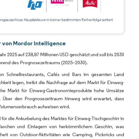
ungsausschluss: Hauptakteure in keiner bestimmten Reihenfolge sortiert
CC BY 4.0.
 von Mordor Intelligence
hr 2025 auf 238,87 Millionen USD geschätzt und soll bis 2030
ährend des Prognosezeitraums (2025–2030).
on Schnellrestaurants, Cafés und Bars im gesamten Land
keit legen, treibt die Nachfrage auf dem Markt für Einweg-
ische Markt für Einweg-Gastronomieprodukte hohe Umsätze
lt. Über den Prognosezeitraum hinweg wird erwartet, dass
 Volumenverbrauch aufweisen wird.
 für die Ankurbelung des Marktes für Einweg-Tischgeschirr in
n Waschen und Einlagern von herkömmlichem Geschirr, was
theit von Outdoor-Aktivitäten wie Camping, Picknicks und