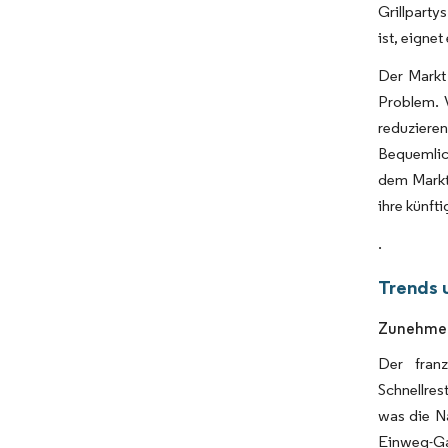
Grillparty
ist, eignet
Der Markt
Problem. 
reduziere
Bequemlic
dem Markt 
ihre künft
.
Trends 
Zunehmend
Der fran
Schnellres
was die N
Einweg-Ga