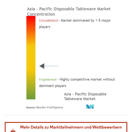
Bild © Mordor Intelligence. Wiederverwendung erfordert Namensnennung gemäß