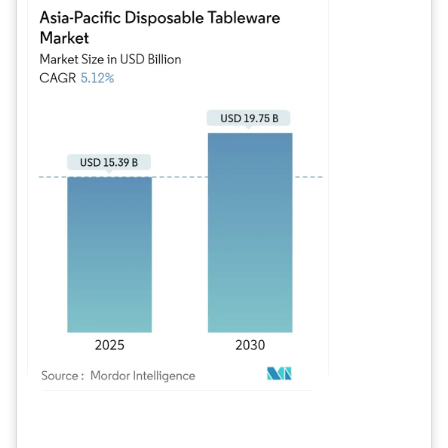
Bild © Mordor Intelligence. Wiederverwendung erfordert Namensnennung gem