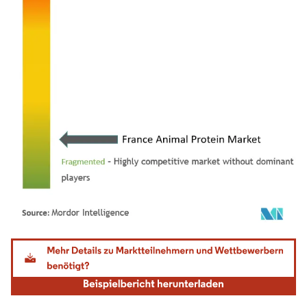
Bild © Mordor Intelligence. Wiederverwendung erfordert Namensnennung gemäß