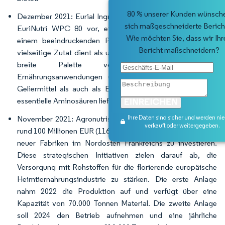
80 % unserer Kunden wünsch
Dezember 2021: Eurial Ingredients & Nutrition (I&N) stellte
sich maßgeschneiderte Berich
EuriNutri WPC 80 vor, ein Molkenproteinkonzentrat mit
Wie möchten Sie, dass wir Ihr
einem beeindruckenden Proteingehalt von 80 %. Diese
Bericht maßschneidern?
vielseitige Zutat dient als unschätzbare Ergänzung für eine
breite Palette von Lebensmittel- und
Ernährungsanwendungen und zeichnet sich sowohl als
Geliermittel als auch als Emulgiermittel aus, während sie
essentielle Aminosäuren liefert.
Ihre Daten sind sicher und werden ni
November 2021: Agronutris gab ehrgeizige Pläne bekannt,
verkauft oder weitergegeben.
rund 100 Millionen EUR (116 Millionen USD) in die Errichtung
neuer Fabriken im Nordosten Frankreichs zu investieren.
Diese strategischen Initiativen zielen darauf ab, die
Versorgung mit Rohstoffen für die florierende europäische
Heimtiernahrungsindustrie zu stärken. Die erste Anlage
nahm 2022 die Produktion auf und verfügt über eine
Kapazität von 70.000 Tonnen Material. Die zweite Anlage
soll 2024 den Betrieb aufnehmen und eine jährliche