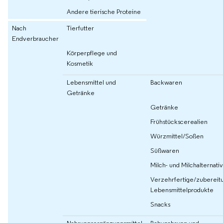
Andere tierische Proteine
Nach
Tierfutter
Endverbraucher
Körperpflege und
Kosmetik
Lebensmittel und
Backwaren
Getränke
Getränke
Frühstückscerealien
Würzmittel/Soßen
Süßwaren
Milch- und Milchalternati
Verzehrfertige/zubereitu
Lebensmittelprodukte
Snacks
Nahrungsergänzungsmittel
Babynahrung und