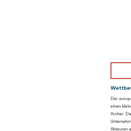
Bild © Mor
Wettbe
Der europ
einen klei
Archer Da
Unternehm
Akteuren 