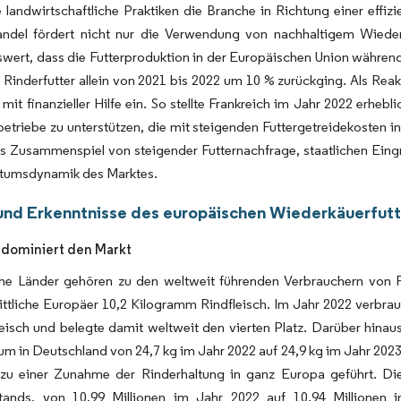
 landwirtschaftliche Praktiken die Branche in Richtung einer effiz
ndel fördert nicht nur die Verwendung von nachhaltigem Wiederk
wert, dass die Futterproduktion in der Europäischen Union währen
Rinderfutter allein von 2021 bis 2022 um 10 % zurückging. Als Reakt
mit finanzieller Hilfe ein. So stellte Frankreich im Jahr 2022 erheb
etriebe zu unterstützen, die mit steigenden Futtergetreidekosten i
s Zusammenspiel von steigender Futternachfrage, staatlichen Eingr
tumsdynamik des Marktes.
und Erkenntnisse des europäischen Wiederkäuerfut
 dominiert den Markt
he Länder gehören zu den weltweit führenden Verbrauchern von F
ttliche Europäer 10,2 Kilogramm Rindfleisch. Im Jahr 2022 verbrau
eisch und belegte damit weltweit den vierten Platz. Darüber hinau
m in Deutschland von 24,7 kg im Jahr 2022 auf 24,9 kg im Jahr 202
 zu einer Zunahme der Rinderhaltung in ganz Europa geführt. Di
tands, von 10,99 Millionen im Jahr 2022 auf 10,94 Millionen