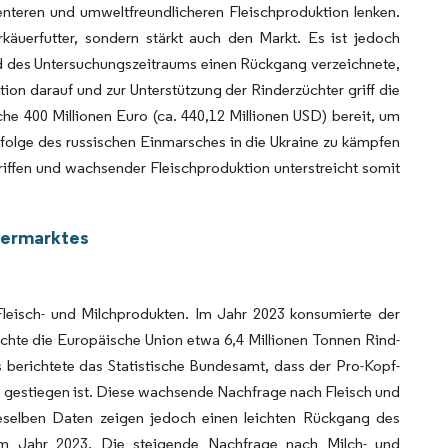
ienteren und umweltfreundlicheren Fleischproduktion lenken.
äuerfutter, sondern stärkt auch den Markt. Es ist jedoch
d des Untersuchungszeitraums einen Rückgang verzeichnete,
ion darauf und zur Unterstützung der Rinderzüchter griff die
liche 400 Millionen Euro (ca. 440,12 Millionen USD) bereit, um
nfolge des russischen Einmarsches in die Ukraine zu kämpfen
iffen und wachsender Fleischproduktion unterstreicht somit
termarktes
leisch- und Milchprodukten. Im Jahr 2023 konsumierte der
chte die Europäische Union etwa 6,4 Millionen Tonnen Rind-
s berichtete das Statistische Bundesamt, dass der Pro-Kopf-
3 gestiegen ist. Diese wachsende Nachfrage nach Fleisch und
eselben Daten zeigen jedoch einen leichten Rückgang des
 im Jahr 2023. Die steigende Nachfrage nach Milch- und