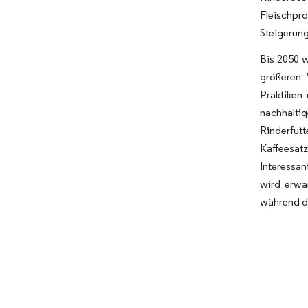
Fleischpr
Steigerung
Bis 2050 w
größeren 
Praktiken
nachhalti
Rinderfut
Kaffeesätz
Interessa
wird erwa
während d