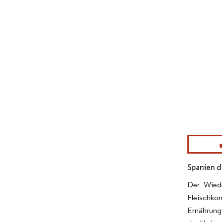
Bild © Mor
Spanien d
Der Wiede
Fleischko
Ernährung 