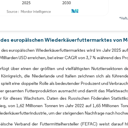
*Haft
Bild © Mordor Intelligence. Wiederverwendung erfordert Namensnennung gemäß 
 des europäischen Wiederkäuerfuttermarktes von Mo
des europäischen Wiederkäuerfuttermarktes wird im Jahr 2025 auf 3
Milliarden USD erreichen, bei einer CAGR von 3,7 % während des P
fügt über einen der größten und vielfältigsten Nutztiersektoren d
 Königreich, die Niederlande und Italien zeichnen sich als führe
 spielt eine doppelte Rolle als bedeutender Produzent und Verbrauch
der gesamten Futterproduktion ausmacht und damit das Marktwachstu
r für dieses Wachstum. Daten des Russischen Föderalen Statistikd
tieg, von 1,62 Millionen Tonnen im Jahr 2022 auf 1,65 Millionen To
iederkäuerfutterindustrie, um der steigenden Nachfrage nach hochw
ische Verband der Futtermittelhersteller (FEFAC) weist darauf hi