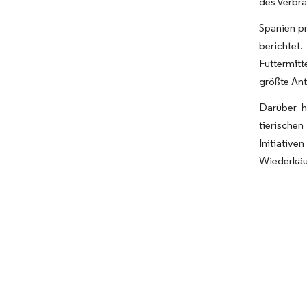
des Verbra
Spanien pr
berichte
Futtermitt
größte Ant
Darüber h
tierischen
Initiative
Wiederkäu