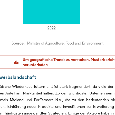
dor Intelligence. Wiederverwendung erfordert Namensnennung gemäß CC BY 4.0.
werbslandschaft
äische Wiederkäuerfuttermarkt ist stark fragmentiert, da viele d
nen Anteil am Marktanteil halten. Zu den wichtigsten Unternehmen in
niels Midland und ForFarmers N.V., die zu den bedeutenden Ak
en, Einführung neuer Produkte und Investitionen zur Erweiterung
am häufigsten angewandten Strategien. Einige der Akteure haben i