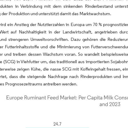
odukten in Verbindung mit dem sinkenden Rinderbestand unterstre
 der Produktion und unterstützt damit das Marktwachstum.
ird ein Anstieg der Nutztierzahlen in Europa um 70 % prognostiziert
Wert auf Nachhaltigkeit in der Landwirtschaft, angetrieben dur
 und strengeren Umweltvorschriften. Dazu gehören die Reduzier
ger Futterinhaltsstoffe und die Minimierung von Futterverschwend
ter und treiben dessen Wachstum voran. So wandelt beispielswei
e (SCG) in Viehfutter um, das traditionell aus importierten Sojabo
nterweise zeigen Kühe, die nasse SCG mit Koffeingehalt fressen, 
rtet, dass die steigende Nachfrage nach Rinderprodukten und Inn
es Prognosezeitraums antreiben werden.