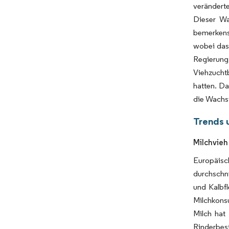
veränderte
Dieser Wa
bemerkens
wobei das 
Regierung 
Viehzuchtb
hatten. Da
die Wachs
Trends 
Milchvieh
Europäisc
durchschni
und Kalbfl
Milchkonsu
Milch hat
Rinderbes