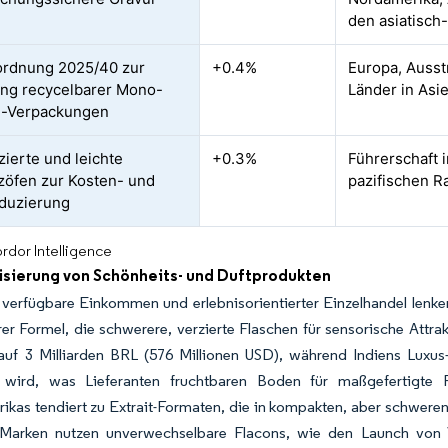
den asiatisch
ordnung 2025/40 zur
+0.4%
Europa, Ausst
ng recycelbarer Mono-
Länder in Asi
l-Verpackungen
izierte und leichte
+0.3%
Führerschaft 
öfen zur Kosten- und
pazifischen 
duzierung
rdor Intelligence
sierung von Schönheits- und Duftprodukten
 verfügbare Einkommen und erlebnisorientierter Einzelhandel lenk
er Formel, die schwerere, verzierte Flaschen für sensorische Attrak
uf 3 Milliarden BRL (576 Millionen USD), während Indiens Luxus-
 wird, was Lieferanten fruchtbaren Boden für maßgefertigte 
ikas tendiert zu Extrait-Formaten, die in kompakten, aber schwere
. Marken nutzen unverwechselbare Flacons, wie den Launch von