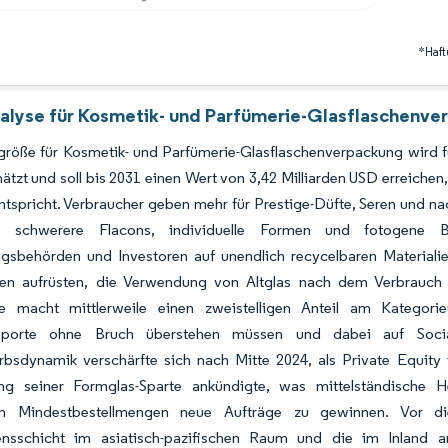
*Haft
alyse für Kosmetik- und Parfümerie-Glasflaschenve
röße für Kosmetik- und Parfümerie-Glasflaschenverpackung wird für
ätzt und soll bis 2031 einen Wert von 3,42 Milliarden USD erreic
ntspricht. Verbraucher geben mehr für Prestige-Düfte, Seren und n
st, schwerere Flacons, individuelle Formen und fotogene Be
ngsbehörden und Investoren auf unendlich recycelbaren Materiali
en aufrüsten, die Verwendung von Altglas nach dem Verbrauch 
 macht mittlerweile einen zweistelligen Anteil am Kategori
nsporte ohne Bruch überstehen müssen und dabei auf Socia
bsdynamik verschärfte sich nach Mitte 2024, als Private Equity i
ng seiner Formglas-Sparte ankündigte, was mittelständische Her
ren Mindestbestellmengen neue Aufträge zu gewinnen. Vor di
sschicht im asiatisch-pazifischen Raum und die im Inland an