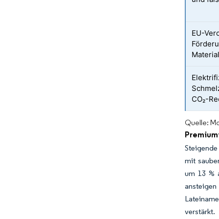
EU-Ver
Förderu
Materia
Elektrif
Schmelz
CO₂-Re
Quelle: Mo
Premiumi
Steigende
mit sauber
um 13 % a
ansteigen
Lateinamer
verstärkt