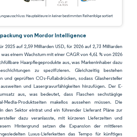
ungsausschluss: Hauptakteure in keiner bestimmten Reihenfolge sortiert
rpackung von Mordor Intelligence
 2025 auf 2,59 Milliarden USD, für 2026 auf 2,73 Milliarden
hen, was einem Wachstum mit einer CAGR von 4,61 % von 2026
achfüllbare Haarpflegeprodukte aus, was Markeninhaber dazu
schichtungen zu spezifizieren. Gleichzeitig bestehen
en und geprüften CO₂-Fußabdrücken, sodass Glashersteller
ausweiten und Lasergravurfähigkeiten hinzufügen. Der E-
eumsatz aus, was bedeutet, dass Flaschen sechstägige
l-Media-Produktseiten makellos aussehen müssen. Die
n den Sektor eintrat und ein führender Lieferant Pläne zur
steller dazu veranlasste, mit kürzeren Lieferzeiten und
esem Hintergrund setzen die Expansion der mittleren
gesiedelten Luxus-Lieferketten das Tempo für künftiges