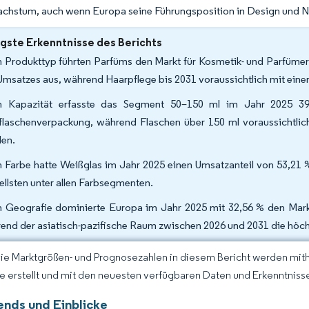
hstum, auch wenn Europa seine Führungsposition in Design und Na
gste Erkenntnisse des Berichts
 Produkttyp führten Parfüms den Markt für Kosmetik- und Parfüme
Umsatzes aus, während Haarpflege bis 2031 voraussichtlich mit ein
 Kapazität erfasste das Segment 50–150 ml im Jahr 2025 39
flaschenverpackung, während Flaschen über 150 ml voraussichtl
en.
 Farbe hatte Weißglas im Jahr 2025 einen Umsatzanteil von 53,21 
ellsten unter allen Farbsegmenten.
 Geografie dominierte Europa im Jahr 2025 mit 32,56 % den Mark
end der asiatisch-pazifische Raum zwischen 2026 und 2031 die höc
Die Marktgrößen- und Prognosezahlen in diesem Bericht werden mit
ce erstellt und mit den neuesten verfügbaren Daten und Erkenntnissen
ends und Einblicke