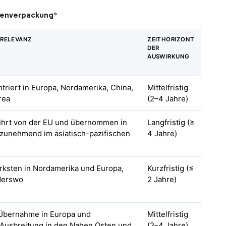
chenverpackung
*
 RELEVANZ
ZEITHORIZONT
DER
AUSWIRKUNG
ntriert in Europa, Nordamerika, China,
Mittelfristig
rea
(2–4 Jahre)
ührt von der EU und übernommen in
Langfristig (≥
zunehmend im asiatisch-pazifischen
4 Jahre)
ärksten in Nordamerika und Europa,
Kurzfristig (≤
derswo
2 Jahre)
 Übernahme in Europa und
Mittelfristig
Ausbreitung in den Nahen Osten und
(2–4 Jahre)