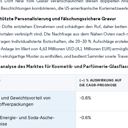
s Doft New York Gläser veranschaulichen diesen doppelten Ans
n Beschichtungen kombinieren, die US-amerikanische Kuriernetzwer
tützte Personalisierung und fälschungssichere Gravur
e Düfte entziehen Einnahmen und schädigen den Ruf, daher betten
ortalen verknüpft sind. Die Nachfrage aus dem Nahen Osten nach m
ragen individualisierte Botschaften, die 20–30 % Aufschläge erziel
-Anlage im Wert von 4,63 Millionen USD (4,1 Millionen EUR) ermögli
 einzigartige Muster zu enthüllen, und bedient Sammler sowie Travel
nalyse des Marktes für Kosmetik- und Parfümerie-Glasfla
S
(~) % AUSWIRKUNG AUF
DIE CAGR-PROGNOSE
 und Gewichtsvorteil von
-0.8%
offverpackungen
e Energie- und Soda-Asche-
-0.6%
eise