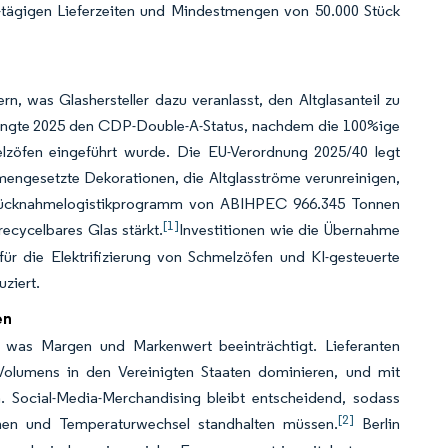
60-tägigen Lieferzeiten und Mindestmengen von 50.000 Stück
, was Glashersteller dazu veranlasst, den Altglasanteil zu
rlangte 2025 den CDP-Double-A-Status, nachdem die 100%ige
zöfen eingeführt wurde. Die EU-Verordnung 2025/40 legt
mengesetzte Dekorationen, die Altglasströme verunreinigen,
s Rücknahmelogistikprogramm von ABIHPEC 966.345 Tonnen
[1]
ecycelbares Glas stärkt.
Investitionen wie die Übernahme
für die Elektrifizierung von Schmelzöfen und KI-gesteuerte
ziert.
en
, was Margen und Markenwert beeinträchtigt. Lieferanten
 Volumens in den Vereinigten Staaten dominieren, und mit
 Social-Media-Merchandising bleibt entscheidend, sodass
[2]
onen und Temperaturwechsel standhalten müssen.
Berlin