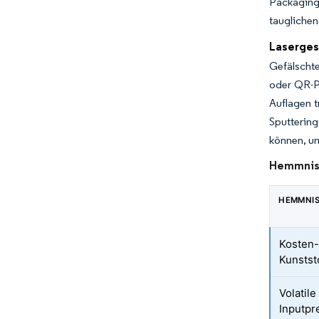
Packaging
taugliche
Laserges
Gefälscht
oder QR-P
Auflagen t
Sputtering
können, um
Hemmnisa
HEMMNI
Kosten-
Kunstst
Volatil
Inputpr