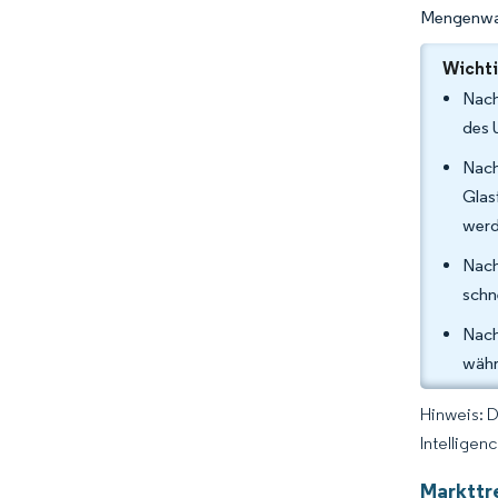
Mengenwac
Wichti
Nach
des 
Nach
Glas
werd
Nach
schn
Nach
währ
Hinweis: 
Intelligen
Markttr