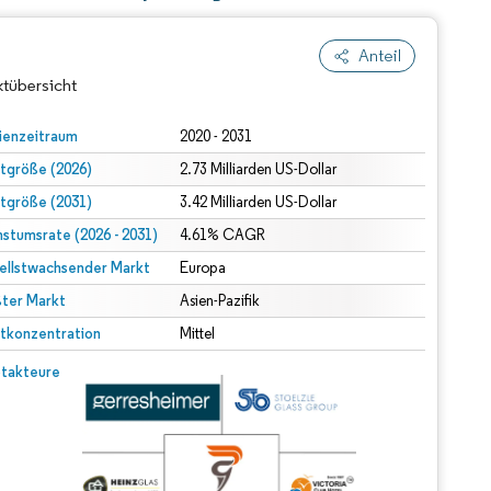
Anteil
tübersicht
ienzeitraum
2020 - 2031
tgröße (2026)
2.73 Milliarden US-Dollar
tgröße (2031)
3.42 Milliarden US-Dollar
stumsrate (2026 - 2031)
4.61% CAGR
ellstwachsender Markt
Europa
ter Markt
Asien-Pazifik
dert Namensnennung gemäß CC BY 4.0.
tkonzentration
Mittel
© Mordor Intelligence. Wiederverwendung erfordert Namensnennung gemäß CC BY 4.0.
takteure