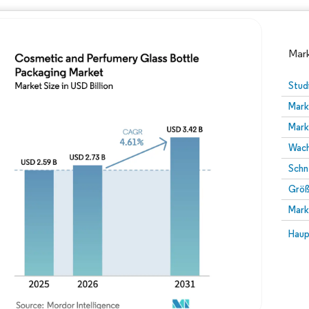
Mark
Stud
Mark
Mark
Wach
Schn
Größ
Bild © Mordor Intelligence. Wiederverwendung erfor
Mark
Bild 
Haup