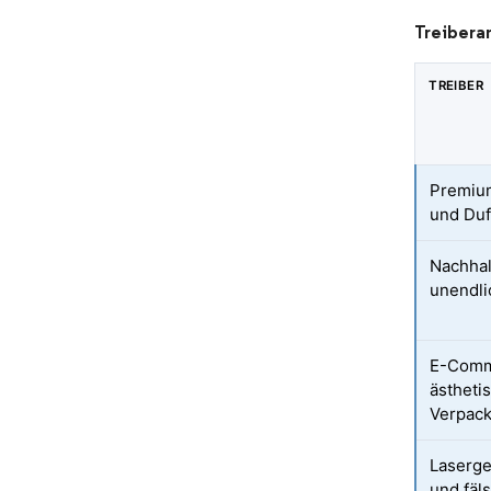
Treibera
TREIBER
Premium
und Duf
Nachhal
unendli
E-Comm
ästheti
Verpac
Laserge
und fäl