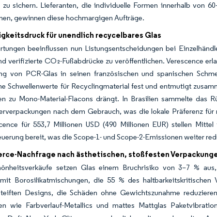
 zu sichern. Lieferanten, die individuelle Formen innerhalb von 
nnen, gewinnen diese hochmargigen Aufträge.
gkeitsdruck für unendlich recycelbares Glas
ungen beeinflussen nun Listungsentscheidungen bei Einzelhändlern
nd verifizierte CO₂-Fußabdrücke zu veröffentlichen. Verescence e
g von PCR-Glas in seinen französischen und spanischen Schmel
he Schwellenwerte für Recyclingmaterial fest und entmutigt zusam
n zu Mono-Material-Flacons drängt. In Brasilien sammelte da
erverpackungen nach dem Gebrauch, was die lokale Präferenz für r
ence für 553,7 Millionen USD (490 Millionen EUR) stellen Mittel 
uerung bereit, was die Scope-1- und Scope-2-Emissionen weiter redu
ce-Nachfrage nach ästhetischen, stoßfesten Verpackung
hönheitsverkäufe setzen Glas einem Bruchrisiko von 3–7 % aus
 mit Borosilikatmischungen, die 55 % des haltbarkeitskritischen
steiften Designs, die Schäden ohne Gewichtszunahme reduzieren.
en wie Farbverlauf-Metallics und mattes Mattglas Paketvibrati