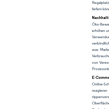
Regalplatz
liefern kö
Nachhalti
Öko-Bewert
erhöhen u
Verwendun
verbindlic
was Marke
Verbrauch
von Veresc
Prozessste
E-Commer
Online-Sc
reagieren
rippenver
Oberfläch