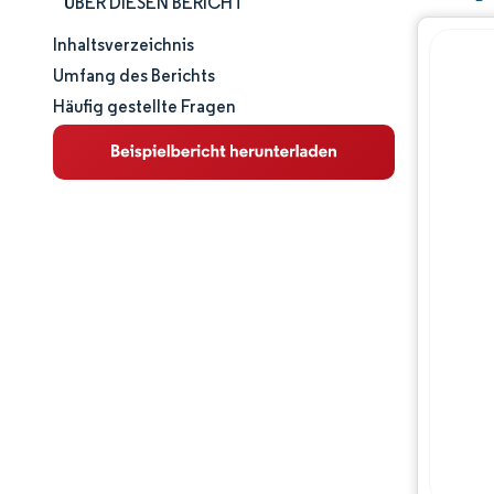
ÜBER DIESEN BERICHT
Inhaltsverzeichnis
Marktgröße und -anteil
Umfang des Berichts
Häufig gestellte Fragen
Marktanalyse
Trends und Einblicke
Segmentanalyse
Geografische Analyse
Wettbewerbslandschaft
Hauptakteure
Branchenentwicklungen