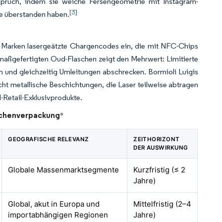
pruch, indem sie weiche Fersengeometrie mit Instagram-
[3]
ke überstanden haben.
 Marken lasergeätzte Chargencodes ein, die mit NFC-Chips
aßgefertigten Oud-Flaschen zeigt den Mehrwert: Limitierte
en und gleichzeitig Umleitungen abschrecken. Bormioli Luigis
cht metallische Beschichtungen, die Laser teilweise abtragen
-Retail-Exklusivprodukte.
schenverpackung
*
GEOGRAFISCHE RELEVANZ
ZEITHORIZONT
DER AUSWIRKUNG
Globale Massenmarktsegmente
Kurzfristig (≤ 2
Jahre)
Global, akut in Europa und
Mittelfristig (2–4
importabhängigen Regionen
Jahre)