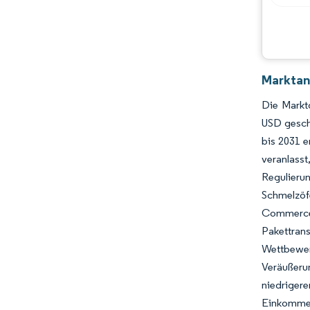
Marktan
Die Marktg
USD gesch
bis 2031 e
veranlas
Regulieru
Schmelzöf
Commerce
Pakettra
Wettbewer
Veräußeru
niedrige
Einkommen