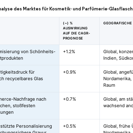
nalyse des Marktes für Kosmetik- und Parfümerie-Glasflas
(~) %
GEOGRAFISCHE
AUSWIRKUNG
AUF DIE CAGR-
PROGNOSE
isierung von Schönheits-
+1.2%
Global, konze
tprodukten
Indien, Südko
tigkeitsdruck für
+0.9%
Global, angef
ch recycelbares Glas
Nordamerika, 
Raum
erce-Nachfrage nach
+0.7%
Global, am st
schen, stoßfesten
wachsend an
kungen
stützte Personalisierung
+0.5%
Global, frühe
schungssichere Gravur
Nordamerika, 