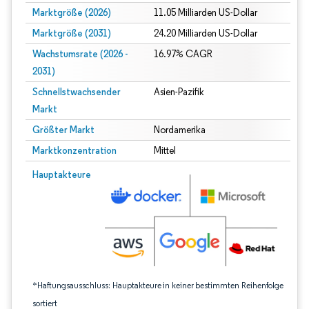
Marktgröße (2026)
11.05 Milliarden US-Dollar
Marktgröße (2031)
24.20 Milliarden US-Dollar
Wachstumsrate (2026 -
16.97% CAGR
2031)
Schnellstwachsender
Asien-Pazifik
Markt
Größter Markt
Nordamerika
Marktkonzentration
Mittel
Bild © Mordor Intelligence. Wiederverwendung erfordert Namensnennung gem
Hauptakteure
*Haftungsausschluss: Hauptakteure in keiner bestimmten Reihenfolge
sortiert