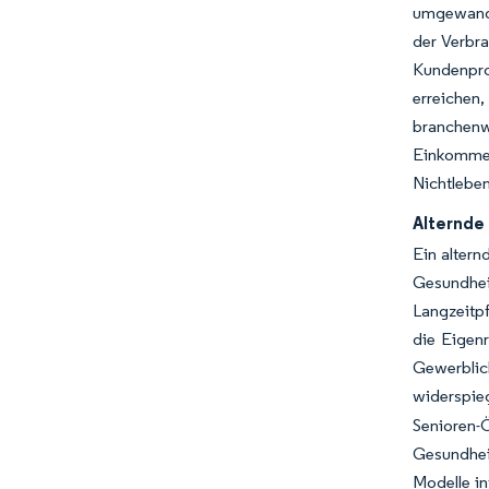
umgewande
der Verbr
Kundenprof
erreichen
branchenw
Einkomm
Nichtlebe
Alternde
Ein altern
Gesundhei
Langzeitp
die Eigen
Gewerblic
widerspieg
Senioren
Gesundhei
Modelle i