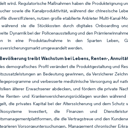
lt wird. Regulatorische Maßnahmen haben die Produkteignung und V
aucher sowie die Kanalproduktivität, während der chinesische Leb
ile diversifizieren, nutzen große etablierte Anbieter Multi-Kanal
, während sie die Stückkosten durch digitales Onboarding und 
eite Dynamik bei der Policenausstellung und den Prämieneinnahmen
en in eine Produktaufnahme in den Sparten Leben, Ge
nsversicherungsmarkt umgewandelt werden.
 Bevölkerung treibt Wachstum bei Lebens, Renten-, Annuit
des demografisches Profil verändert die Produktgestaltung und Res
tszusatzleistungen an Bedeutung gewinnen, da Versicherer Zeichnu
flegeprogramme und verbesserte medizinische Versorgung auf natio
risiken älterer Erwachsener abdecken, und fördern die private N
he Renten- und Krankenversicherungsrücklagen wurden während de
elt, die privates Kapital bei der Alterssicherung und dem Schutz 
-Ökosysteme investiert, die Finanzen und Dienstleist
tsmanagementplattformen, die die Vertragstreue und den Kundenwer
ntegrieren Vorsorgeuntersuchungen, Management chronischer Erkra