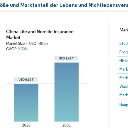
öße und Marktanteil der Lebens und Nichtlebensvers
Mark
Stud
Prog
Hist
Mark
Mark
Wach
Bild © Mordor Intelligence. Wiederverwendung erfor
Mark
Bild 
Haup