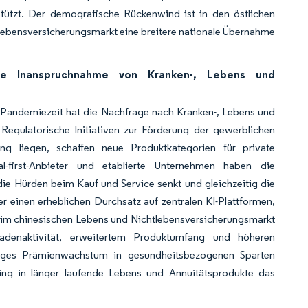
rstützt. Der demografische Rückenwind ist in den östlichen
lebensversicherungsmarkt eine breitere nationale Übernahme
ie Inanspruchnahme von Kranken-, Lebens und
er Pandemiezeit hat die Nachfrage nach Kranken-, Lebens und
 Regulatorische Initiativen zur Förderung der gewerblichen
ung liegen, schaffen neue Produktkategorien für private
l-first-Anbieter und etablierte Unternehmen haben die
e Hürden beim Kauf und Service senkt und gleichzeitig die
er einen erheblichen Durchsatz auf zentralen KI-Plattformen,
g im chinesischen Lebens und Nichtlebensversicherungsmarkt
denaktivität, erweitertem Produktumfang und höheren
ltiges Prämienwachstum in gesundheitsbezogenen Sparten
ing in länger laufende Lebens und Annuitätsprodukte das