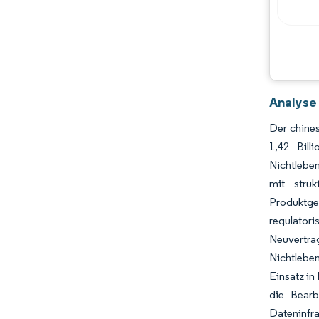
Analyse
Der chines
1,42 Bil
Nichtlebe
mit struk
Produktges
regulator
Neuvertr
Nichtleben
Einsatz in
die Bearb
Datenin