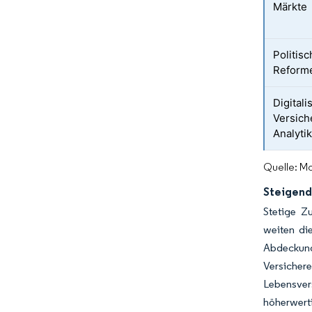
Märkte
Politis
Reforme
Digital
Versich
Analyti
Quelle: Mo
Steigend
Stetige Z
weiten di
Abdeckung
Versichere
Lebensver
höherwert