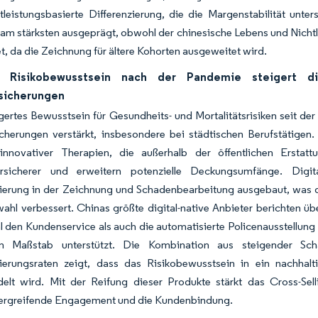
tleistungsbasierte Differenzierung, die die Margenstabilität unte
am stärksten ausgeprägt, obwohl der chinesische Lebens und Nicht
t, da die Zeichnung für ältere Kohorten ausgeweitet wird.
s Risikobewusstsein nach der Pandemie steigert d
rsicherungen
gertes Bewusstsein für Gesundheits- und Mortalitätsrisiken seit d
icherungen verstärkt, insbesondere bei städtischen Berufstätigen.
nnovativer Therapien, die außerhalb der öffentlichen Erstatt
rsicherer und erweitern potenzielle Deckungsumfänge. Digita
ierung in der Zeichnung und Schadenbearbeitung ausgebaut, was di
ahl verbessert. Chinas größte digital-native Anbieter berichten üb
 den Kundenservice als auch die automatisierte Policenausstellun
m Maßstab unterstützt. Die Kombination aus steigender Scha
ierungsraten zeigt, dass das Risikobewusstsein in ein nachha
lt wird. Mit der Reifung dieser Produkte stärkt das Cross-Sell
ergreifende Engagement und die Kundenbindung.