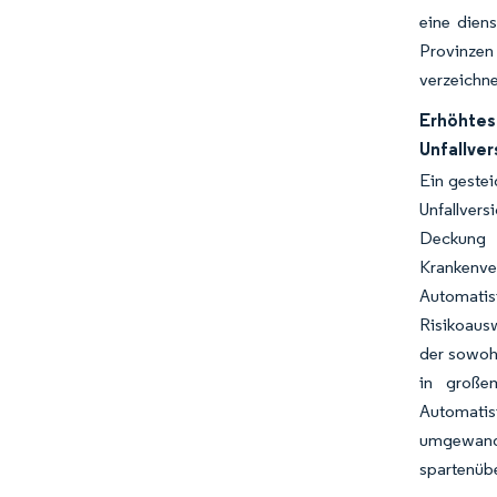
eine diens
Provinzen 
verzeichne
Erhöhte
Unfallve
Ein gestei
Unfallvers
Deckung i
Krankenve
Automatis
Risikoausw
der sowohl
in große
Automatis
umgewande
spartenüb