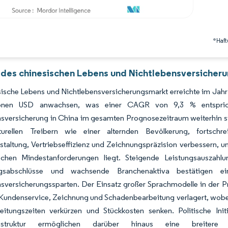
*Haft
 des chinesischen Lebens und Nichtlebensversicher
ische Lebens und Nichtlebensversicherungsmarkt erreichte im Jahr 2
lionen USD anwachsen, was einer CAGR von 9,3 % entspric
nsversicherung in China im gesamten Prognosezeitraum weiterhin s
turellen Treibern wie einer alternden Bevölkerung, fortschre
taltung, Vertriebseffizienz und Zeichnungspräzision verbessern, un
ischen Mindestanforderungen liegt. Steigende Leistungsauszah
agsabschlüsse und wachsende Branchenaktiva bestätigen 
sversicherungssparten. Der Einsatz großer Sprachmodelle in der Pro
 Kundenservice, Zeichnung und Schadenbearbeitung verlagert, wobei
eitungszeiten verkürzen und Stückkosten senken. Politische Init
frastruktur ermöglichen darüber hinaus eine breiter