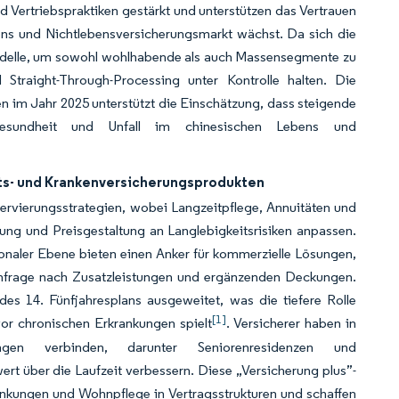
ertriebspraktiken gestärkt und unterstützen das Vertrauen
ens und Nichtlebensversicherungsmarkt wächst. Da sich die
-Modelle, um sowohl wohlhabende als auch Massensegmente zu
Straight-Through-Processing unter Kontrolle halten. Die
 im Jahr 2025 unterstützt die Einschätzung, dass steigende
sundheit und Unfall im chinesischen Lebens und
äts- und Krankenversicherungsprodukten
ervierungsstrategien, wobei Langzeitpflege, Annuitäten und
ng und Preisgestaltung an Langlebigkeitsrisiken anpassen.
naler Ebene bieten einen Anker für kommerzielle Lösungen,
achfrage nach Zusatzleistungen und ergänzenden Deckungen.
s 14. Fünfjahresplans ausgeweitet, was die tiefere Rolle
[1]
vor chronischen Erkrankungen spielt
. Versicherer haben in
ungen verbinden, darunter Seniorenresidenzen und
t über die Laufzeit verbessern. Diese „Versicherung plus”-
nkungen und Wohnpflege in Vertragsstrukturen und schaffen