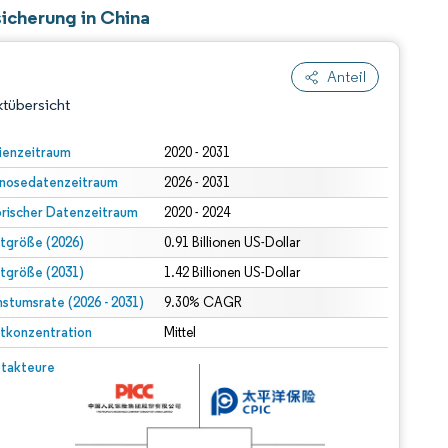
icherung in China
Anteil
tübersicht
ienzeitraum
2020 - 2031
nosedatenzeitraum
2026 - 2031
orischer Datenzeitraum
2020 - 2024
tgröße (2026)
0.91 Billionen US-Dollar
tgröße (2031)
1.42 Billionen US-Dollar
stumsrate (2026 - 2031)
dert Namensnennung gemäß CC BY 4.0.
9.30% CAGR
tkonzentration
Mittel
© Mordor Intelligence. Wiederverwendung erfordert Namensnennung gemäß CC BY 4.0.
takteure