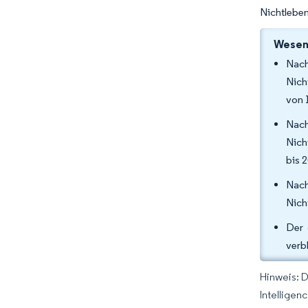
Nichtlebe
Wesent
Nach
Nich
von 
Nach
Nich
bis 
Nach
Nich
Der 
verb
Hinweis: 
Intelligen