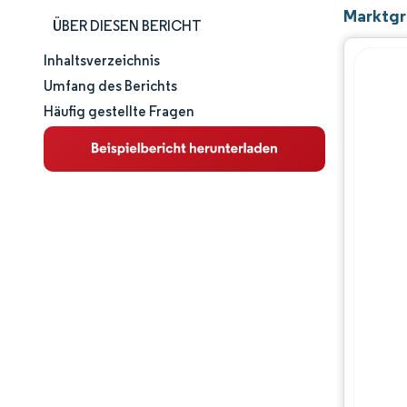
Marktgr
ÜBER DIESEN BERICHT
Inhaltsverzeichnis
Marktgröße und -anteil
Umfang des Berichts
Häufig gestellte Fragen
Marktanalyse
Trends und Einblicke
Segmentanalyse
Geografische Analyse
Wettbewerbslandschaft
Hauptakteure
Branchenentwicklungen