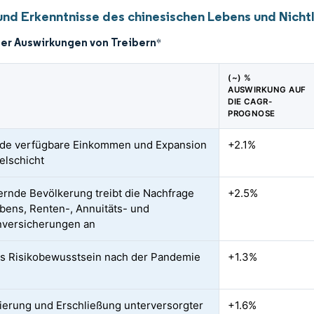
und Erkenntnisse des chinesischen Lebens und Nich
der Auswirkungen von Treibern
*
(~) %
AUSWIRKUNG AUF
DIE CAGR-
PROGNOSE
de verfügbare Einkommen und Expansion
+2.1%
telschicht
ternde Bevölkerung treibt die Nachfrage
+2.5%
bens, Renten-, Annuitäts- und
nversicherungen an
s Risikobewusstsein nach der Pandemie
+1.3%
ierung und Erschließung unterversorgter
+1.6%