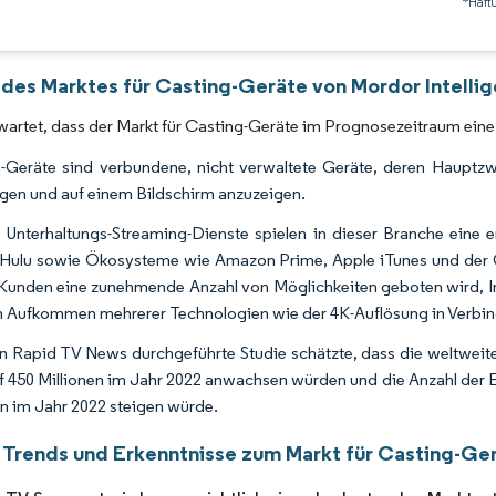
*Haft
Bild © Mordor Intelligence. Wiederverwendung erfordert Namensnennung gemäß 
 des Marktes für Casting-Geräte von Mordor Intelli
wartet, dass der Markt für Casting-Geräte im Prognosezeitraum ein
-Geräte sind verbundene, nicht verwaltete Geräte, deren Hauptzw
en und auf einem Bildschirm anzuzeigen.
 Unterhaltungs-Streaming-Dienste spielen in dieser Branche eine e
, Hulu sowie Ökosysteme wie Amazon Prime, Apple iTunes und der G
Kunden eine zunehmende Anzahl von Möglichkeiten geboten wird, In
 Aufkommen mehrerer Technologien wie der 4K-Auflösung in Verbi
n Rapid TV News durchgeführte Studie schätzte, dass die weltweit
f 450 Millionen im Jahr 2022 anwachsen würden und die Anzahl der E
en im Jahr 2022 steigen würde.
 Trends und Erkenntnisse zum Markt für Casting-Ge