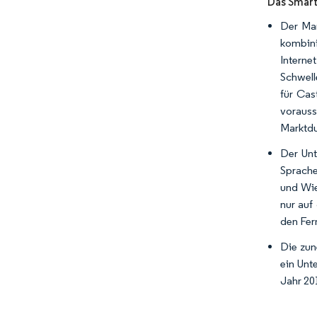
Das Smart
Der Mar
kombini
Interne
Schwell
für Cas
vorauss
Marktdu
Der Unt
Sprache
und Wie
nur auf
den Fer
Die zun
ein Unt
Jahr 20