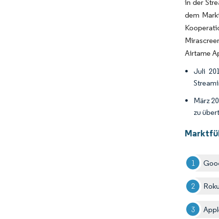
in der Str
dem Markt
Kooperatio
Mirascreen
Airtame Ap
Juli 20
Streami
März 20
zu über
Marktfü
Goog
Roku
Appl