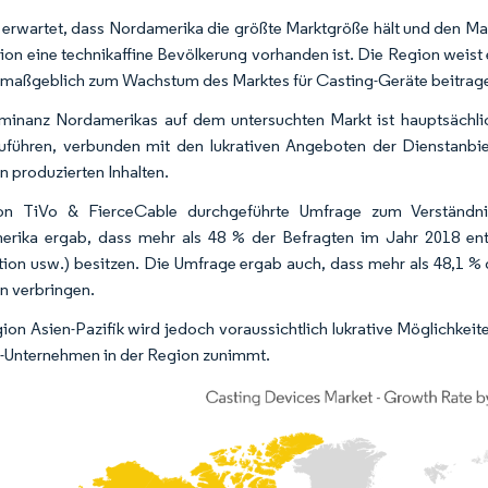
 erwartet, dass Nordamerika die größte Marktgröße hält und den Ma
ion eine technikaffine Bevölkerung vorhanden ist. Die Region weist
e maßgeblich zum Wachstum des Marktes für Casting-Geräte beitrag
inanz Nordamerikas auf dem untersuchten Markt ist hauptsächli
uführen, verbunden mit den lukrativen Angeboten der Dienstan
n produzierten Inhalten.
on TiVo & FierceCable durchgeführte Umfrage zum Verständnis
rika ergab, dass mehr als 48 % der Befragten im Jahr 2018 ent
tion usw.) besitzen. Die Umfrage ergab auch, dass mehr als 48,1 %
n verbringen.
ion Asien-Pazifik wird jedoch voraussichtlich lukrative Möglichkeit
p-Unternehmen in der Region zunimmt.