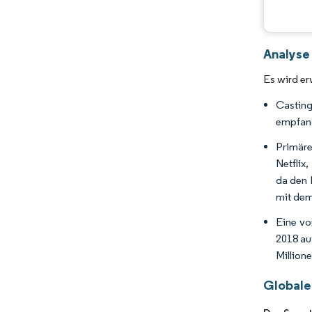
Analyse
Es wird er
Casting
empfang
Primäre
Netflix
da den 
mit dem
Eine vo
2018 au
Million
Globale