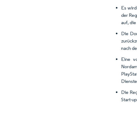
Es wird
der Reg
auf, di
Die Dom
zurückz
nach de
Eine v
Nordame
PlaySta
Dienste
Die Reg
Start-u