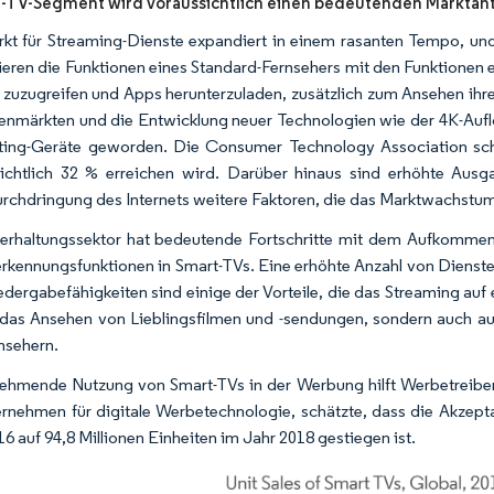
-TV-Segment wird voraussichtlich einen bedeutenden Marktan
kt für Streaming-Dienste expandiert in einem rasanten Tempo, und 
eren die Funktionen eines Standard-Fernsehers mit den Funktionen 
t zuzugreifen und Apps herunterzuladen, zusätzlich zum Ansehen ih
enmärkten und die Entwicklung neuer Technologien wie der 4K-Aufl
ting-Geräte geworden. Die Consumer Technology Association sch
ichtlich 32 % erreichen wird. Darüber hinaus sind erhöhte Ausg
rchdringung des Internets weitere Faktoren, die das Marktwachstum
erhaltungssektor hat bedeutende Fortschritte mit dem Aufkommen fo
rkennungsfunktionen in Smart-TVs. Eine erhöhte Anzahl von Dienste
dergabefähigkeiten sind einige der Vorteile, die das Streaming auf 
 das Ansehen von Lieblingsfilmen und -sendungen, sondern auch auf
nsehern.
ehmende Nutzung von Smart-TVs in der Werbung hilft Werbetreiben
ernehmen für digitale Werbetechnologie, schätzte, dass die Akzept
16 auf 94,8 Millionen Einheiten im Jahr 2018 gestiegen ist.