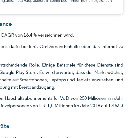
ungsausschluss: Hauptakteure in keiner bestimmten Reihenfolge sortiert
CC BY 4.0.
gence
e CAGR von 16,4 % verzeichnen wird.
eck darin besteht, On-Demand-Inhalte über das Internet zu
ntscheidende Rolle. Einige Beispiele für diese Dienste sind
oogle Play Store. Es wird erwartet, dass der Markt wächst,
halte auf Smartphones, Laptops und Tablets anzusehen, und
ndung mit Breitbandzugang.
en Haushaltsabonnements für VoD von 250 Millionen im Jahr
inzelpersonen von 1.311,0 Millionen im Jahr 2018 auf 1.463,3
räte