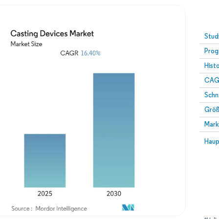
Stud
Prog
Hist
CAG
Schn
Größ
Mark
Haup