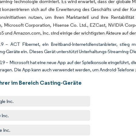
eaming-Technologie dominiert. Es wird erwartet, dass der globale Ma
 konzentrieren sich auf die Erweiterung des Geschäfts und der Ku
nsinitiativen nutzen, um ihren Marktanteil und ihre Rentabilität
, Microsoft Corporation, Hisense Co. Ltd., EZCast, NVIDIA Corpor
S und Amazon.com, Inc. sind einige der wichtigsten Akteure auf dem
19 – ACT Fibernet, ein Breitband-Internetdienstanbieter, stie
ng-Geräte ein. Dieses Gerät unterstützt Unterhaltungs-Streaming-Di
19 – Microsoft hat eine neue App auf der Spielkonsole eingeführt, d
tragen. Die App kann auch verwendet werden, um Android-Telefone z
hrer im Bereich Casting-Geräte
le Inc.
 Inc.
e Inc.