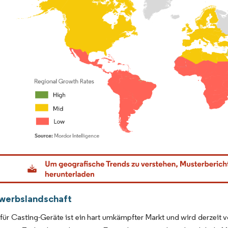
dor Intelligence. Wiederverwendung erfordert Namensnennung gemäß CC BY 4.0.
werbslandschaft
für Casting-Geräte ist ein hart umkämpfter Markt und wird derzeit