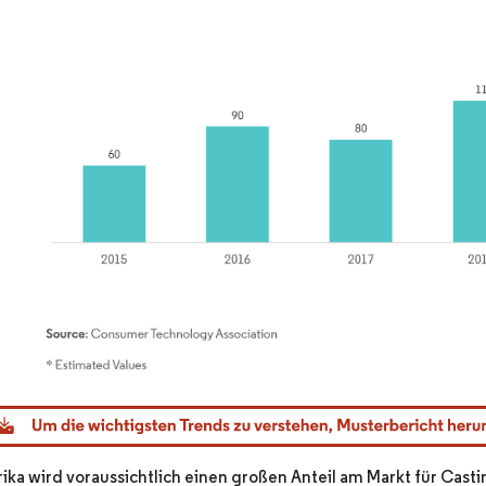
dor Intelligence. Wiederverwendung erfordert Namensnennung gemäß CC BY 4.0.
ka wird voraussichtlich einen großen Anteil am Markt für Cast