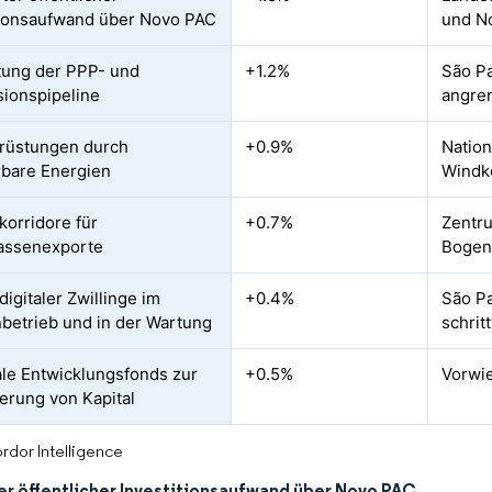
tionsaufwand über Novo PAC
und N
ung der PPP- und
+1.2%
São Pa
ionspipeline
angre
rüstungen durch
+0.9%
Nation
bare Energien
Windk
korridore für
+0.7%
Zentr
assenexporte
Bogen
digitaler Zwillinge im
+0.4%
São Pa
betrieb und in der Wartung
schrit
le Entwicklungsfonds zur
+0.5%
Vorwi
ierung von Kapital
rdor Intelligence
er öffentlicher Investitionsaufwand über Novo PAC