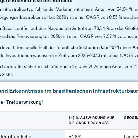
gste Erkenntnisse des Berichts
 Infrastrukturtyp führte der Verkehr mit einem Anteil von 34,54 % a
orgungsinfrastruktur soll bis 2030 mit einer CAGR von 8,53 % wachs
 Bauart entfiel auf den Neubau ein Anteil von 78,14 % an der Größe
end die Renovierung bis 2030 mit einer CAGR von 7,57 % voranschre
 Investitionsquelle hielt der öffentliche Sektor im Jahr 2024 einen A
ate Investitionen wachsen im Zeitraum 2025–2030 mit einer CAGR v
 Geografie sicherte sich São Paulo im Jahr 2024 einen Anteil von 21
s 2030.
und Erkenntnisse im brasilianischen Infrastrukturba
der Treiberwirkung
*
(~) % AUSWIRKUNG AUF
GEOGR
DIE CAGR-PROGNOSE
ter öffentlicher
+1.8%
Landes