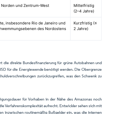
, Norden und Zentrum-West
Mittelfristig
(2–4 Jahre)
te, insbesondere Rio de Janeiro und
Kurzfristig (≤
chwemmungsebenen des Nordostens
2 Jahre)
rt die direkte Bundesfinanzierung für grüne Autobahnen und
 USD für die Energiewende benötigt werden. Die Obergrenze
huldverschreibungen zurückzugreifen, was den Schwenk zu
.
migungsdauer für Vorhaben in der Nähe des Amazonas noch
ie Verfahrenskomplexität aufrecht. Entwickler sehen sich mit
ren inzwischen routinemäßig Bußgelder ein, was die internen