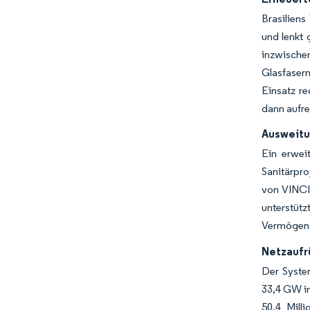
Brasilien
und lenkt 
inzwische
Glasfasern
Einsatz r
dann aufre
Ausweitu
Ein erwei
Sanitärpro
von VINCI
unterstüt
Vermögens
Netzaufr
Der System
33,4 GW im
50,4 Mill