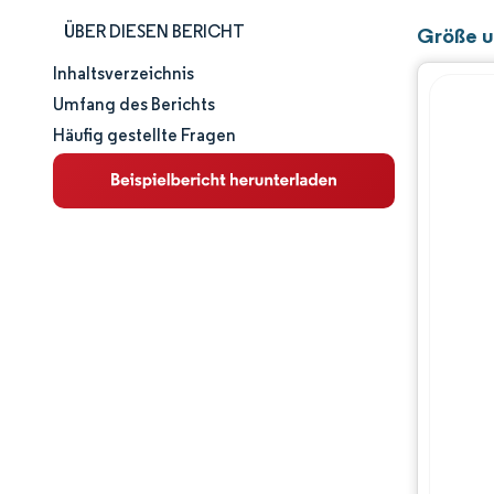
ÜBER DIESEN BERICHT
Größe u
Inhaltsverzeichnis
Marktgröße und -anteil
Umfang des Berichts
Häufig gestellte Fragen
Marktanalyse
Trends und Einblicke
Segmentanalyse
Geografische Analyse
Wettbewerbslandschaft
Hauptakteure
Branchenentwicklungen