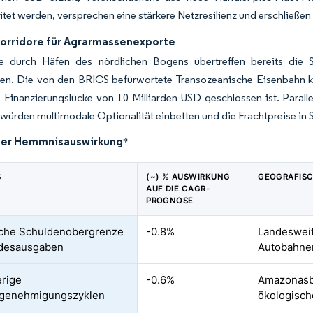
tet werden, versprechen eine stärkere Netzresilienz und erschließe
korridore für Agrarmassenexporte
e durch Häfen des nördlichen Bogens übertreffen bereits die
ten. Die von den BRICS befürwortete Transozeanische Eisenbahn kö
 Finanzierungslücke von 10 Milliarden USD geschlossen ist. Paral
würden multimodale Optionalität einbetten und die Frachtpreise in S
der Hemmnisauswirkung
*
S
(~) % AUSWIRKUNG
GEOGRAFISC
AUF DIE CAGR-
PROGNOSE
sche Schuldenobergrenze
-0.8%
Landesweit
ndesausgaben
Autobahne
rige
-0.6%
Amazonasb
genehmigungszyklen
ökologisch