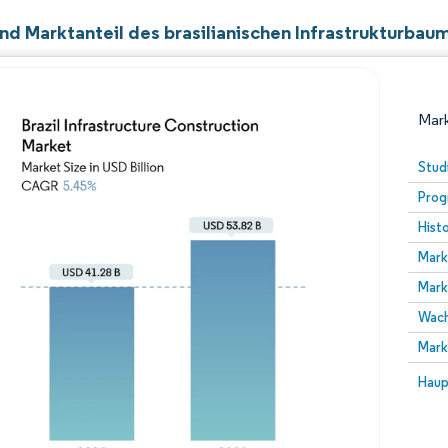
nd Marktanteil des brasilianischen Infrastrukturbau
Mark
Stud
Prog
Hist
Mark
Mark
Wach
Bild © Mordor Intelligence. Wiederverwendung erfor
Mark
Bild 
Haup