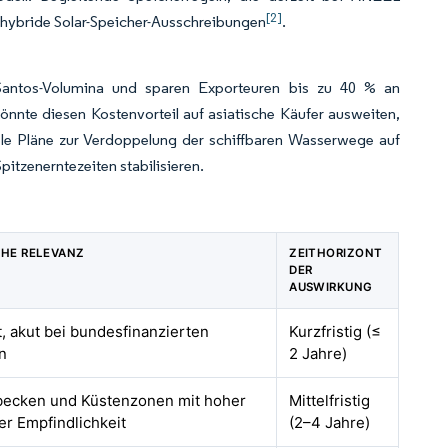
[2]
n hybride Solar-Speicher-Ausschreibungen
.
 Santos-Volumina und sparen Exporteuren bis zu 40 % an
nnte diesen Kostenvorteil auf asiatische Käufer ausweiten,
lele Pläne zur Verdoppelung der schiffbaren Wasserwege auf
pitzenerntezeiten stabilisieren.
HE RELEVANZ
ZEITHORIZONT
DER
AUSWIRKUNG
, akut bei bundesfinanzierten
Kurzfristig (≤
n
2 Jahre)
ecken und Küstenzonen mit hoher
Mittelfristig
er Empfindlichkeit
(2–4 Jahre)