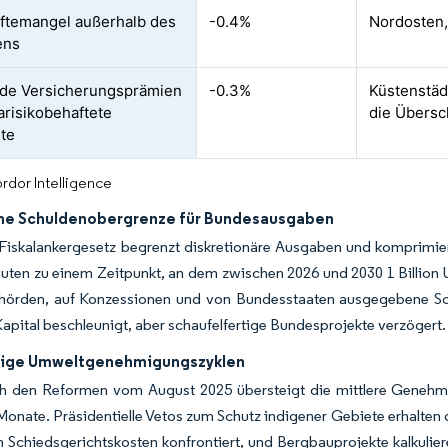
ftemangel außerhalb des
-0.4%
Nordosten
ens
de Versicherungsprämien
-0.3%
Küstenstäd
marisikobehaftete
die Übers
te
rdor Intelligence
che Schuldenobergrenze für Bundesausgaben
 Fiskalankergesetz begrenzt diskretionäre Ausgaben und komprimie
uten zu einem Zeitpunkt, an dem zwischen 2026 und 2030 1 Billion
hörden, auf Konzessionen und von Bundesstaaten ausgegebene Sc
apital beschleunigt, aber schaufelfertige Bundesprojekte verzögert
rige Umweltgenehmigungszyklen
ch den Reformen vom August 2025 übersteigt die mittlere Geneh
onate. Präsidentielle Vetos zum Schutz indigener Gebiete erhalten d
 Schiedsgerichtskosten konfrontiert, und Bergbauprojekte kalkulie