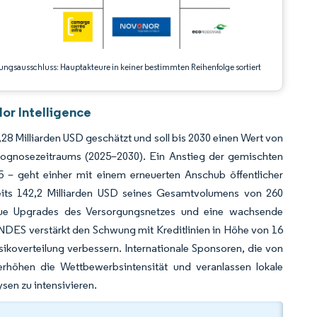
ungsausschluss: Hauptakteure in keiner bestimmten Reihenfolge sortiert
or Intelligence
,28 Milliarden USD geschätzt und soll bis 2030 einen Wert von
rognosezeitraums (2025–2030). Ein Anstieg der gemischten
5 – geht einher mit einem erneuerten Anschub öffentlicher
s 142,2 Milliarden USD seines Gesamtvolumens von 260
neue Upgrades des Versorgungsnetzes und eine wachsende
BNDES verstärkt den Schwung mit Kreditlinien in Höhe von 16
ikoverteilung verbessern. Internationale Sponsoren, die von
 erhöhen die Wettbewerbsintensität und veranlassen lokale
ysen zu intensivieren.