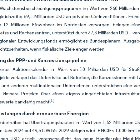
s Wachstumsbeschleunigungsprogramm im Wert von 260 Milliarden U
gleichzeitig 69,1 Milliarden USD an privaten Co-Investitionen. Frü
n 12 Millionen Einwohner im Nordosten versorgen, belegen ein
etze und Rechenzentren, unterstützt durch 37,3 Milliarden USD – ver
egionaler Entwicklungsfonds ermöglicht es Bundesplanern, Ausga
chtzuerhalten, wenn fiskalische Ziele enger werden.
ng der PPP- und Konzessionspipeline
terter Auktionskalender im Wert von 10 Milliarden USD für Stra
jekte verlagert das Lieferrisiko auf Betreiber, die Konzessionen mit
 und anderen multinationalen Unternehmen unterstreichen eine ver
zt kleinere Projekte über einen eigens eingerichteten Infrastruk
[1]
werte bankfähig macht
.
üstungen durch erneuerbare Energien
betreiber hat Übertragungsbauten im Wert von 1,52 Milliarden USD
 Jahr 2024 auf 49,5 GW bis 2029 steigen wird. ENGIEs 1.000-km-Lei
ionen USD erzielt, veranschaulicht das neue Händler-plus-Maut-M