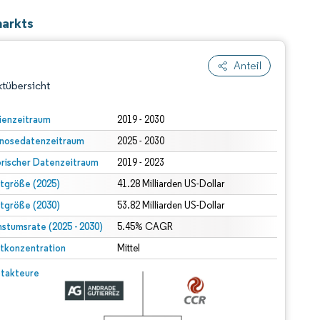
markts
Anteil
tübersicht
ienzeitraum
2019 - 2030
nosedatenzeitraum
2025 - 2030
orischer Datenzeitraum
2019 - 2023
tgröße (2025)
41.28 Milliarden US-Dollar
tgröße (2030)
53.82 Milliarden US-Dollar
stumsrate (2025 - 2030)
dert Namensnennung gemäß CC BY 4.0.
5.45% CAGR
tkonzentration
Mittel
© Mordor Intelligence. Wiederverwendung erfordert Namensnennung gemäß CC BY 4.0.
takteure