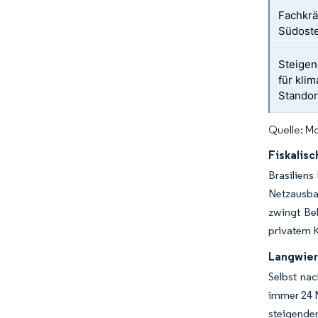
Fachkrä
Südost
Steigen
für kli
Standor
Quelle: Mo
Fiskalis
Brasiliens
Netzausba
zwingt Be
privatem K
Langwie
Selbst na
immer 24 M
steigenden