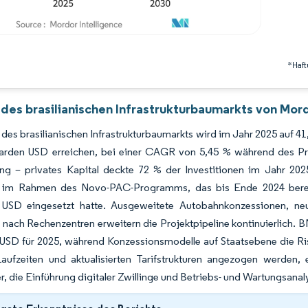
*Haft
 des brasilianischen Infrastrukturbaumarkts von Mord
des brasilianischen Infrastrukturbaumarkts wird im Jahr 2025 auf 41
liarden USD erreichen, bei einer CAGR von 5,45 % während des P
ung – privates Kapital deckte 72 % der Investitionen im Jahr 202
im Rahmen des Novo-PAC-Programms, das bis Ende 2024 bereit
n USD eingesetzt hatte. Ausgeweitete Autobahnkonzessionen, 
nach Rechenzentren erweitern die Projektpipeline kontinuierlich. 
 USD für 2025, während Konzessionsmodelle auf Staatsebene die Ris
Laufzeiten und aktualisierten Tarifstrukturen angezogen werden,
r, die Einführung digitaler Zwillinge und Betriebs- und Wartungsanal