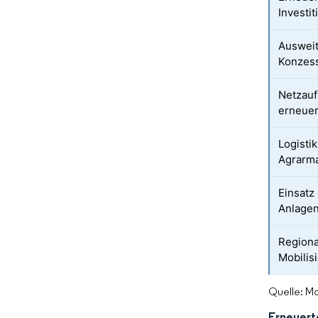
Investi
Ausweit
Konzess
Netzauf
erneuer
Logistik
Agrarm
Einsatz 
Anlagen
Regiona
Mobilis
Quelle: Mo
Erneuert