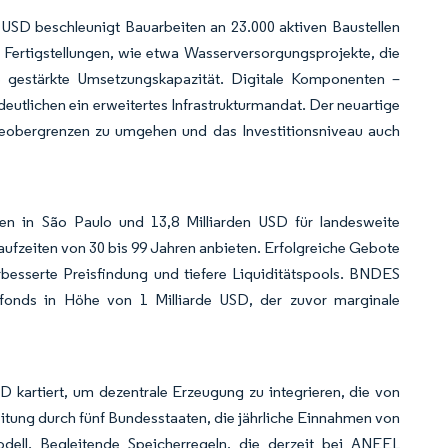
SD beschleunigt Bauarbeiten an 23.000 aktiven Baustellen
he Fertigstellungen, wie etwa Wasserversorgungsprojekte, die
e gestärkte Umsetzungskapazität. Digitale Komponenten –
deutlichen ein erweitertes Infrastrukturmandat. Der neuartige
beobergrenzen zu umgehen und das Investitionsniveau auch
ßen in São Paulo und 13,8 Milliarden USD für landesweite
 Laufzeiten von 30 bis 99 Jahren anbieten. Erfolgreiche Gebote
besserte Preisfindung und tiefere Liquiditätspools. BNDES
turfonds in Höhe von 1 Milliarde USD, der zuvor marginale
 kartiert, um dezentrale Erzeugung zu integrieren, die von
tung durch fünf Bundesstaaten, die jährliche Einnahmen von
odell. Begleitende Speicherregeln, die derzeit bei ANEEL