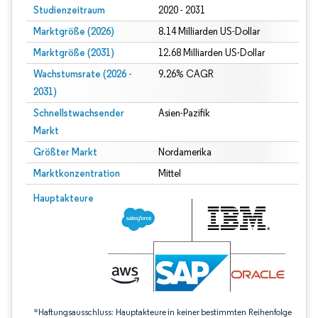
Studienzeitraum
2020 - 2031
Marktgröße (2026)
8.14 Milliarden US-Dollar
Marktgröße (2031)
12.68 Milliarden US-Dollar
Wachstumsrate (2026 -
9.26% CAGR
2031)
Schnellstwachsender
Asien-Pazifik
Markt
Größter Markt
Nordamerika
Marktkonzentration
Mittel
Bild © Mordor Intelligence. Wiederverwendung erfordert Namensnennung gem
Hauptakteure
*Haftungsausschluss: Hauptakteure in keiner bestimmten Reihenfolge