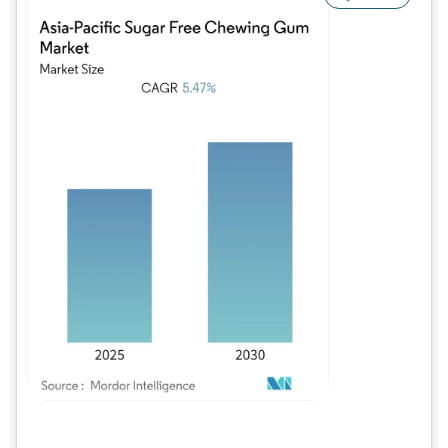
Bild © Mordor Intelligence. Wiederverwendung erfordert Namensnennung gem