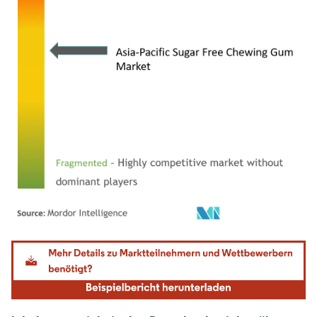
Bild © Mordor Intelligence. Wiederverwendung erfordert Namensnennung gemäß