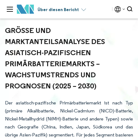
Über diesen Bericht
GRÖSSE UND M
ARKTANTEILSANALYSE DES A
SIATISCH-PAZIFISCHEN P
RIMÄRBATTERIEMARKTS – W
ACHSTUMSTRENDS UND P
ROGNOSEN (2025 – 2030)
Der asiatisch-pazifische Primärbatteriemarkt ist nach Typ
(primäre Alkalibatterie, Nickel-Cadmium (NiCD)-Batterie,
Nickel-Metallhydrid (NiMH)-Batterie und andere Typen) sowie
nach Geografie (China, Indien, Japan, Südkorea und das
übrige Asien-Pazifik) segmentiert. Für jedes Segment basieren