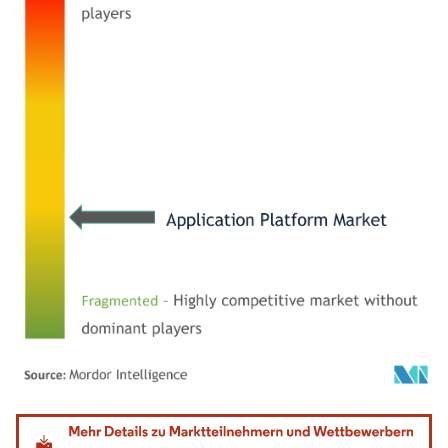
Bild © Mordor Intelligence. Wiederverwendung erfordert Namensnennung gemäß