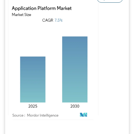
Bild © Mordor Intelligence. Wiederverwendung erfordert Namensnennung gem