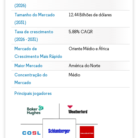
(2026)
Tamanho do Mercado
12.44 Bilhões de dólares
(2031)
Taxa de crescimento
5.88% CAGR
(2026 - 2031)
Mercado de
Oriente Médio e África
Crescimento Mais Rápido
Maior Mercado
América do Norte
Concentração do
Médio
Mercado
Imagem © Mordor Intelligence. O reuso requer atribuição conforme CC BY 4.0.
Principais jogadores