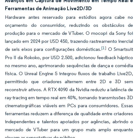
Avanços em Captura de Movimento em Tempo Real e
Ferramentas de Animação Live2D/3D
Hardware antes reservado para estúdios agora cabe no
orçamento do consumidor, reduzindo os obstáculos de
produção para o mercado de VTuber. O mocopi da Sony foi
lançado em 2024 por USD 450, trazendo rastreamento inercial
[1]
de seis eixos para configurações domésticas.
O Smartsuit
Pro II da Rokoko, por USD 2.500, adicionou feedback háptico
no mesmo ano, aprimorando sequências de dança e comédia
física. O Unreal Engine 5 integrou fluxos de trabalho Live2D,
permitindo que criadores alternem entre 2D e 3D sem
reconstruir ativos. A RTX 4090 da Nvidia reduziu a latência de
ray-tracing em tempo real em 40%, tornando transmissões 3D
cinematográficas viáveis em PCs para consumidores. Essas
ferramentas reduzem a diferença de qualidade entre criadores
independentes e talentos apoiados por agências, abrindo o
mercado de VTuber para um grupo mais amplo enquanto
elevam as expectativas do público.