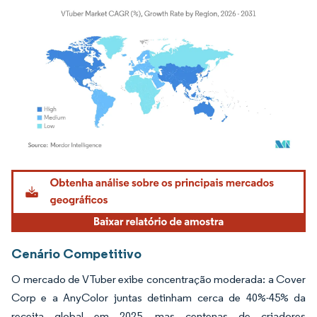
Imagem © Mordor Intelligence. O reuso requer atribuição conforme CC BY 4.0.
Cenário Competitivo
O mercado de VTuber exibe concentração moderada: a Cover
Corp e a AnyColor juntas detinham cerca de 40%-45% da
receita global em 2025, mas centenas de criadores