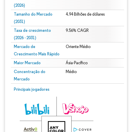
(2026)
Tamanho do Mercado
4.94 Bilhões de dólares
(2031)
Taxa de crescimento
9.56% CAGR
(2026 - 2031)
Mercado de
Oriente Médio
Crescimento Mais Rápido
Maior Mercado
Ásia-Pacífico
Concentração do
Médio
Mercado
Imagem © Mordor Intelligence. O reuso requer atribuição conforme CC BY 4.0.
Principais jogadores