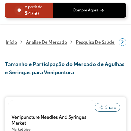
4750
Início
Análise De Mercado
Pesquisa De Saúde
Pes
Tamanho e Participação do Mercado de Agulhas
e Seringas para Venipuntura
Share