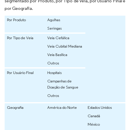
segmentado por Produto, por Tipo de Veia, por Usuário Final e
por Geografia.
Por Produto
Agulhas
Seringas
Por Tipo de Veia
Veia Cefálica
Veia Cubital Mediana
Veia Basílica
Outros
Por Usuário Final
Hospitais
Campanhas de
Doação de Sangue
Outros
Geografia
América do Norte
Estados Unidos
Canadá
México