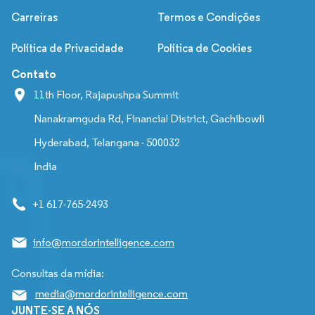
Carreiras
Termos e Condições
Política de Privacidade
Política de Cookies
Contato
11th Floor, Rajapushpa Summit
Nanakramguda Rd, Financial District, Gachibowli
Hyderabad, Telangana - 500032
India
+1 617-765-2493
info@mordorintelligence.com
Consultas da mídia:
media@mordorintelligence.com
JUNTE-SE A NÓS