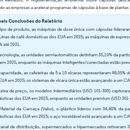
do as empresas a acelerar programas de cápsulas à base de plantas 
pais Conclusões do Relatório
tipo de produto, as máquinas de dose única com cápsulas liderar
inas de café domésticas dos EUA em 2025; as máquinas de espresso
% até 2031.
tecnologia, as unidades semiautomáticas detinham 35,10% da part
em 2025, enquanto as máquinas inteligentes/conectadas estão prev
capacidade, as cafeteiras de 5 a 10 xícaras representaram 48,05
EUA em 2025; os sistemas de xícara única estão avançando a um C
faixa de preço, os modelos intermediários (USD 101-300) captur
sticas dos EUA em 2025, enquanto as unidades premium (USD 301-
Material da Carcaça (Valor), o plástico liderou com 54,40% da 
sticas dos EUA em 2025; o aço inoxidável está avançando a um C
canal de distribuição, supermercados e hipermercados retiveram