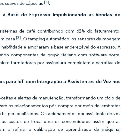
[1]
mes suaves de cápsulas
.
s à Base de Espresso Impulsionando as Vendas de
sistemas de café contribuindo com 62% do faturamento,
[2]
 em casa
. O tamping automático, os sensores de moagem
e habilidade e ampliaram a base endereçável do espresso. A
nando componentes de grupo italiano com software norte-
micro-torrefadores por assinatura completam a narrativa do
s para IoT com Integração a Assistentes de Voz nos
ceitas e alertas de manutenção, transformando um ciclo de
izam os relacionamentos pós-compra por meio de lembretes
rfis personalizados. Os acionamentos por assistente de voz
o os custos de troca para os consumidores assim que as
am a refinar a calibração de aprendizado de máquina,