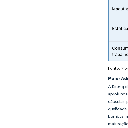
Máquina
Estétic
Consum
trabalh
Fonte: Mor
Maior Ad
A Keurig d
aprofunda
cápsulas 
qualidade
bombas ma
maturação 