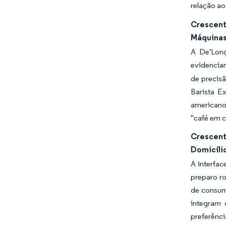
relação ao
Crescent
Máquinas
A De'Long
evidencian
de precisã
Barista E
americano 
"café em c
Crescent
Domicíli
A interfa
preparo r
de consum
integram 
preferên