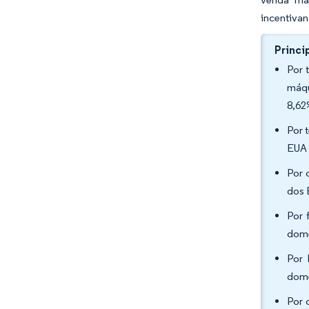
incentivan
Princi
Por 
máqu
8,62
Por 
EUA 
Por 
dos 
Por 
domé
Por 
domé
Por 