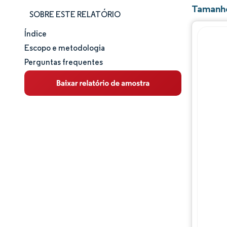
Tamanho
SOBRE ESTE RELATÓRIO
Índice
Tamanho e participação de mercado
Escopo e metodologia
Perguntas frequentes
Análise de mercado
Tendências e insights
Análise de segmentos
Análise geográfica
Panorama competitivo
Principais jogadores
Desenvolvimentos da indústria