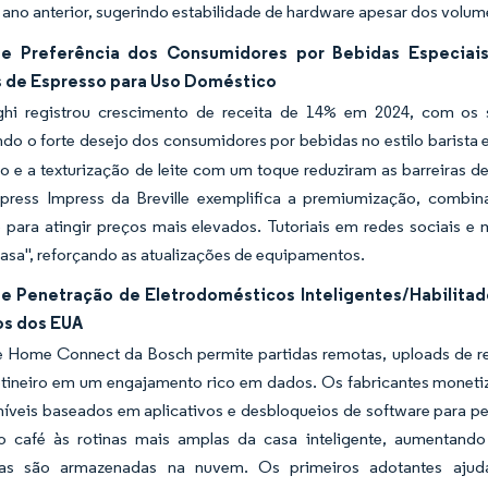
 ano anterior, sugerindo estabilidade de hardware apesar dos volu
e Preferência dos Consumidores por Bebidas Especiai
 de Espresso para Uso Doméstico
hi registrou crescimento de receita de 14% em 2024, com os 
do o forte desejo dos consumidores por bebidas no estilo barista
o e a texturização de leite com um toque reduziram as barreiras d
xpress Impress da Breville exemplifica a premiumização, combi
para atingir preços mais elevados. Tutoriais em redes sociais e 
asa", reforçando as atualizações de equipamentos.
e Penetração de Eletrodomésticos Inteligentes/Habilitado
os dos EUA
ce Home Connect da Bosch permite partidas remotas, uploads de re
otineiro em um engajamento rico em dados. Os fabricantes monet
íveis baseados em aplicativos e desbloqueios de software para pe
o café às rotinas mais amplas da casa inteligente, aumentand
cias são armazenadas na nuvem. Os primeiros adotantes ajud