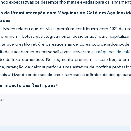
endo expectativas de desempenho mais elevadas para os lançament
a de Premiumização com Máquinas de Café em Aço Inoxidáv
vadas
n Beach relatou que os SKUs premium contribuem com 40% da rece
premium, Lotus, estrategicamente posicionada para capitaliza
nte que o estilo retrô e os esquemas de cores coordenados pode
mitada e acabamentos personalizáveis elevaram as
máquinas de café
o de luxo doméstico. No segmento premium, a construção em aç
de, retenção de calor superior e uma estética de cozinha profissio
mais utilizando endossos de chefs famosos e prêmios de design pa
de Impacto das Restrições
*
ÃO