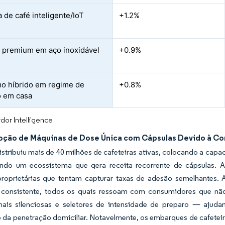
 de café inteligente/IoT
+1.2%
a premium em aço inoxidável
+0.9%
o híbrido em regime de
+0.8%
o em casa
dor Intelligence
oção de Máquinas de Dose Única com Cápsulas Devido à Co
istribuiu mais de 40 milhões de cafeteiras ativas, colocando a cap
ndo um ecossistema que gera receita recorrente de cápsulas. 
proprietárias que tentam capturar taxas de adesão semelhantes. 
 consistente, todos os quais ressoam com consumidores que n
is silenciosas e seletores de intensidade de preparo — ajud
da penetração domiciliar. Notavelmente, os embarques de cafeteir