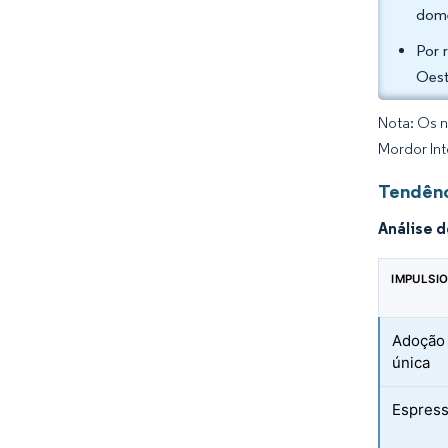
domé
Por 
Oest
Nota: Os n
Mordor Int
Tendênc
Análise 
IMPULSI
Adoção 
única
Espress