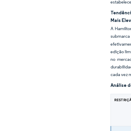
estabelec
Tendênci
Mais Ele
A Hamilto
submarca 
efetivame
edição li
no mercad
durabilida
cada vez 
Análise 
RESTRIÇ