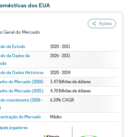
Domésticas dos EUA
Ações
o Geral do Mercado
odo de Estudo
2020 - 2031
odo de Dados de
2026 - 2031
isão
odo de Dados Históricos
2020 - 2024
nho do Mercado (2026)
3.47 Bilhões de dólares
nho do Mercado (2031)
4.70 Bilhões de dólares
ão conforme CC BY 4.0.
 de crescimento (2026 -
6.30% CAGR
)
entração do Mercado
Médio
m © Mordor Intelligence. O reuso requer atribuição conforme CC BY 4.0.
cipais jogadores