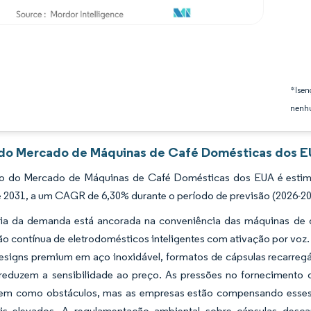
*Isen
nenhu
 do Mercado de Máquinas de Café Domésticas dos EU
 do Mercado de Máquinas de Café Domésticas dos EUA é estima
é 2031, a um CAGR de 6,30% durante o período de previsão (2026-20
ncia da demanda está ancorada na conveniência das máquinas de d
o contínua de eletrodomésticos inteligentes com ativação por voz. 
esigns premium em aço inoxidável, formatos de cápsulas recarregá
reduzem a sensibilidade ao preço. As pressões no fornecimento 
m como obstáculos, mas as empresas estão compensando esses 
s elevados. A regulamentação ambiental sobre cápsulas descar