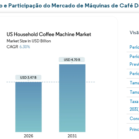
 e Participação do Mercado de Máquinas de Café 
Visã
Perí
Perí
Prev
Perí
Tama
Tama
Imagem © Mordor Intelligence. O reuso requer atribuiç
Taxa
2031
Conc
Image
Prin