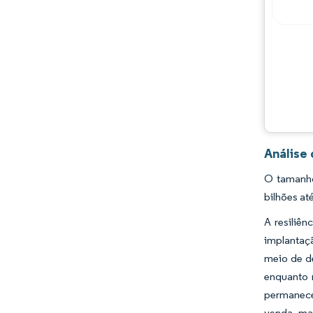
Análise
O tamanho
bilhões at
A resiliê
implantaçã
meio de d
enquanto 
permanece
venda mai