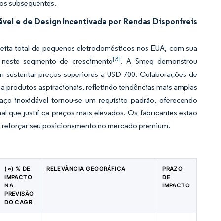
os subsequentes.
el e de Design Incentivada por Rendas Disponíveis
ita total de pequenos eletrodomésticos nos EUA, com sua
[3]
r neste segmento de crescimento
. A Smeg demonstrou
m sustentar preços superiores a USD 700. Colaborações de
a produtos aspiracionais, refletindo tendências mais amplas
o inoxidável tornou-se um requisito padrão, oferecendo
nal que justifica preços mais elevados. Os fabricantes estão
ra reforçar seu posicionamento no mercado premium.
(≈) % DE
RELEVÂNCIA GEOGRÁFICA
PRAZO
IMPACTO
DE
NA
IMPACTO
PREVISÃO
DO CAGR