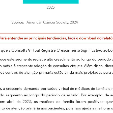
rdor Intelligence. O reuso requer atribuição conforme CC BY 4.0.
 que a Consulta Virtual Registre Crescimento Significativo ao L
que este segmento registre alto crescimento ao longo do período 
o país e à crescente adoção de consultas virtuais. Além disso, dive
elos centros de atenção primária estão ainda mais projetadas par
o, a crescente demanda por saúde virtual de médicos de família e
do segmento ao longo do período de estudo. Por exemplo, de a
em abril de 2023, os médicos de família foram positivos quan
to de atenção primária aos pacientes, pois isso ajuda a melhorar 