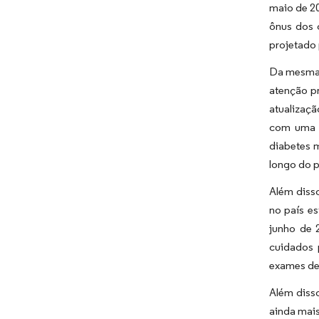
maio de 20
ônus dos 
projetado 
Da mesma 
atenção p
atualizaç
com uma a
diabetes m
longo do p
Além diss
no país e
junho de 
cuidados 
exames de 
Além disso
ainda mai