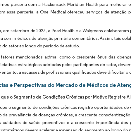
irmou parceria com a Hackensack Meridian Health para melhorar o
om essa parceria, a One Medical ofereceu serviços de atenção pr
o, em setembro de 2023, a Pearl Health e a Walgreens colaborara
ia com médicos de atenção primária comunitários. Assim, tais col
 do setor ao longo do período de estudo.
 fatores mencionados acima, como o crescente ônus das doenç
niciativas estratégicas adotadas pelos participantes do setor, dev
 entanto, a escassez de profissionais qualificados deve dificultar
ias e Perspectivas do Mercado de Médicos de Atenç
 que o Segmento de Condições Crônicas por Motivo Registre Al
que o segmento de condições crônicas registre oportunidades de c
 da prevalência de doenças crônicas, a crescente conscientização
s cuidados de saúde preventivos e a crescente importância dos 
sintomáticos devem acelerar a expansão do segmento ao longo do p