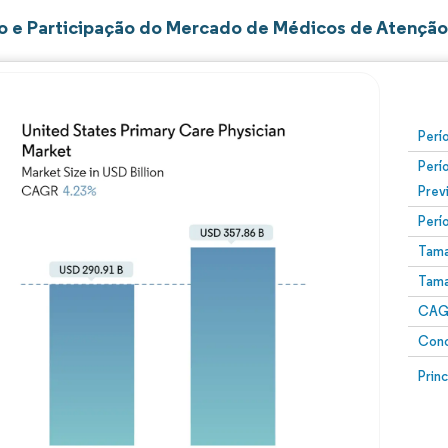
 e Participação do Mercado de Médicos de Atenção 
Perí
Perí
Prev
Perí
Tama
Tama
CAGR
Conc
Prin