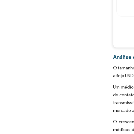
Análise
O tamanho
atinja USD
Um médico 
de contat
transmissí
mercado a
O crescen
médicos d