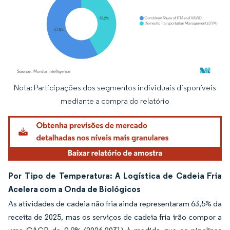
Nota: Participações dos segmentos individuais disponíveis
Imagem © Mordor Intelligence. O reuso requer atribuição conforme CC BY 4.0.
mediante a compra do relatório
Por Tipo de Temperatura: A Logística de Cadeia Fria
Acelera com a Onda de Biológicos
As atividades de cadeia não fria ainda representaram 63,5% da
receita de 2025, mas os serviços de cadeia fria irão compor a