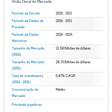
Visão Geral do Mercado
Período de Estudo
2020 - 2031
Período de Dados de
2026 - 2031
Previsão
Período de Dados
2020 - 2024
Históricos
Tamanho do Mercado
21.58 Bilhões de dólares
(2026)
Tamanho do Mercado
28.70 Bilhões de dólares
(2031)
Taxa de crescimento
5.87% CAGR
(2026 - 2031)
Concentração do
Médio
Mercado
Imagem © Mordor Intelligence. O reuso requer atribuição conforme CC BY 4.0.
Principais jogadores