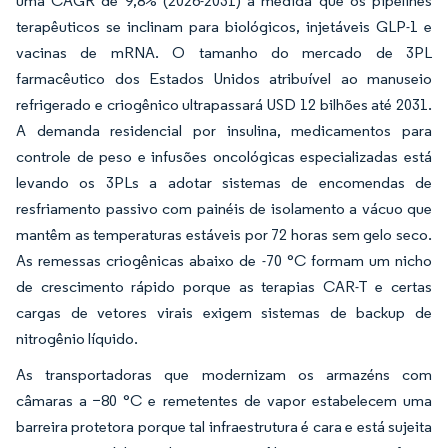
uma CAGR de 9,8% (2026-2031) à medida que os pipelines
terapêuticos se inclinam para biológicos, injetáveis GLP-1 e
vacinas de mRNA. O tamanho do mercado de 3PL
farmacêutico dos Estados Unidos atribuível ao manuseio
refrigerado e criogênico ultrapassará USD 12 bilhões até 2031.
A demanda residencial por insulina, medicamentos para
controle de peso e infusões oncológicas especializadas está
levando os 3PLs a adotar sistemas de encomendas de
resfriamento passivo com painéis de isolamento a vácuo que
mantêm as temperaturas estáveis por 72 horas sem gelo seco.
As remessas criogênicas abaixo de -70 °C formam um nicho
de crescimento rápido porque as terapias CAR-T e certas
cargas de vetores virais exigem sistemas de backup de
nitrogênio líquido.
As transportadoras que modernizam os armazéns com
câmaras a −80 °C e remetentes de vapor estabelecem uma
barreira protetora porque tal infraestrutura é cara e está sujeita