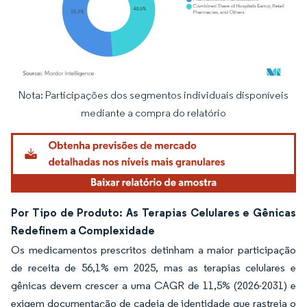
Nota: Participações dos segmentos individuais disponíveis
Imagem © Mordor Intelligence. O reuso requer atribuição conforme CC BY 4.0.
mediante a compra do relatório
Por Tipo de Produto: As Terapias Celulares e Gênicas
Redefinem a Complexidade
Os medicamentos prescritos detinham a maior participação
de receita de 56,1% em 2025, mas as terapias celulares e
gênicas devem crescer a uma CAGR de 11,5% (2026-2031) e
exigem documentação de cadeia de identidade que rastreia o