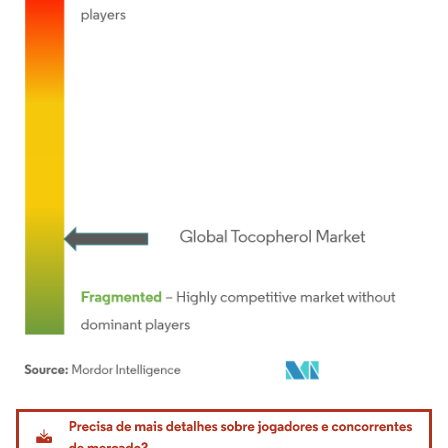
Imagem © Mordor Intelligence. O reuso requer atribuição conforme CC BY 4.0.