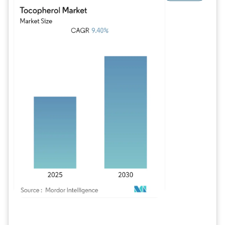
Imagem © Mordor Intelligence. O reuso requer atribuição conforme CC BY 4.0.