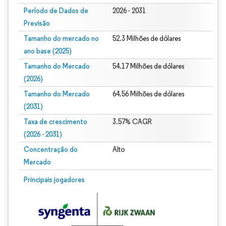
Período de Dados de
2026 - 2031
Previsão
Tamanho do mercado no
52.3 Milhões de dólares
ano base (2025)
Tamanho do Mercado
54.17 Milhões de dólares
(2026)
Tamanho do Mercado
64.56 Milhões de dólares
(2031)
Taxa de crescimento
3.57% CAGR
(2026 - 2031)
Concentração do
Alto
Mercado
Imagem © Mordor Intelligence. O reuso requer atribuição conforme CC BY 4.0.
Principais jogadores