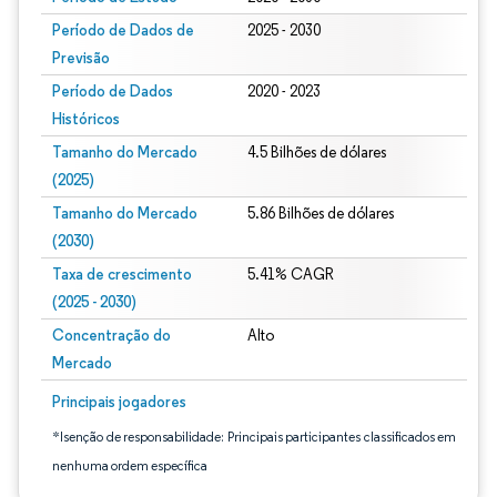
Período de Dados de
2025 - 2030
Previsão
Período de Dados
2020 - 2023
Históricos
Tamanho do Mercado
4.5 Bilhões de dólares
(2025)
Tamanho do Mercado
5.86 Bilhões de dólares
(2030)
Taxa de crescimento
5.41% CAGR
(2025 - 2030)
Concentração do
Alto
Mercado
Imagem © Mordor Intelligence. O reuso requer atribuição conforme CC BY 4.0.
Principais jogadores
*Isenção de responsabilidade: Principais participantes classificados em
nenhuma ordem específica