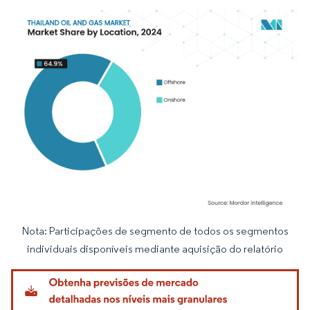
Nota: Participações de segmento de todos os segmentos
Imagem © Mordor Intelligence. O reuso requer atribuição conforme CC BY 4.0.
individuais disponíveis mediante aquisição do relatório