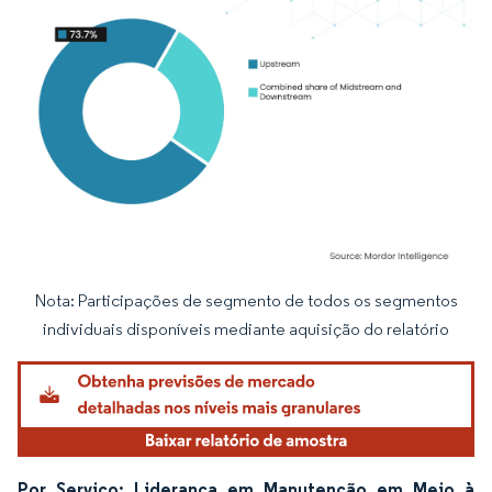
Nota: Participações de segmento de todos os segmentos
Imagem © Mordor Intelligence. O reuso requer atribuição conforme CC BY 4.0.
individuais disponíveis mediante aquisição do relatório
Por Serviço: Liderança em Manutenção em Meio à