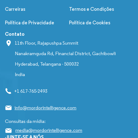
Carreiras
Termos e Condições
Política de Privacidade
Política de Cookies
Contato
11th Floor, Rajapushpa Summit
Nanakramguda Rd, Financial District, Gachibowli
Hyderabad, Telangana - 500032
India
+1 617-765-2493
info@mordorintelligence.com
Consultas da mídia:
media@mordorintelligence.com
JUNTE-SE A NÓS