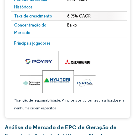
Históricos
Taxa de crescimento
6.93% CAGR
Concentração do
Baixo
Mercado
Imagem © Mordor Intelligence. O reuso requer atribuição conforme CC BY 4.0.
Principais jogadores
*Isenção de responsabilidade: Principais participantes classificados em
nenhuma ordem específica
Análise do Mercado de EPC de Geração de