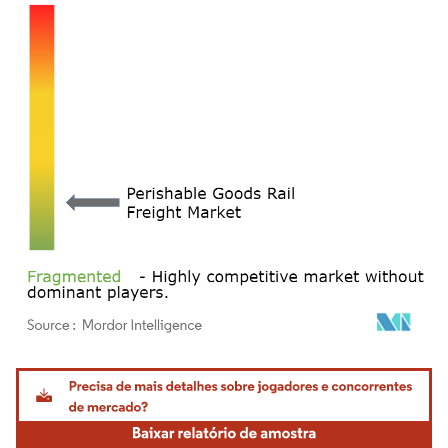
Imagem © Mordor Intelligence. O reuso requer atribuição conforme CC BY 4.0.