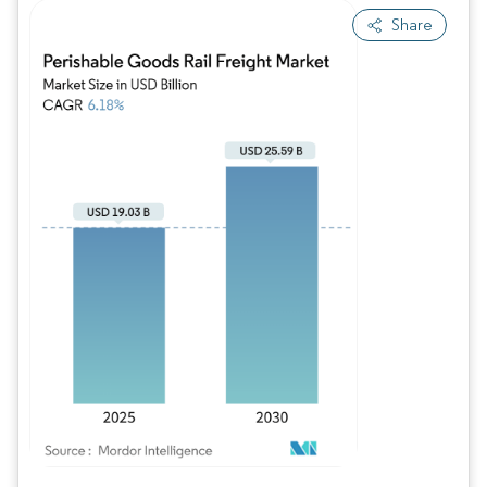
Share
Imagem © Mordor Intelligence. O reuso requer atribuição conforme CC BY 4.0.