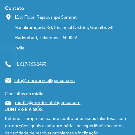
Contato
11th Floor, Rajapushpa Summit
Nanakramguda Rd, Financial District, Gachibowli
Hyderabad, Telangana - 500032
India
+1 617-765-2493
info@mordorintelligence.com
Consultas da mídia:
media@mordorintelligence.com
JUNTE-SE A NÓS
Estamos sempre buscando contratar pessoas talentosas com
proporções iguais e extraordinárias de experiência no setor,
capacidade de resolver problemas e inclinação.