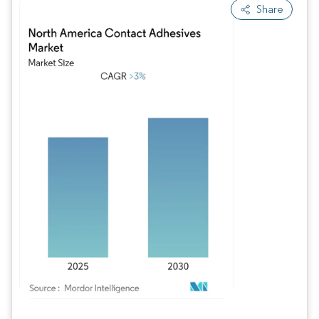
Share
Imagem © Mordor Intelligence. O reuso requer atribuição conforme CC BY 4.0.