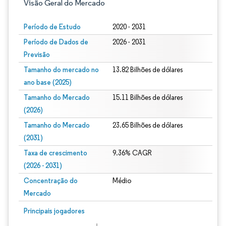
Visão Geral do Mercado
Período de Estudo
2020 - 2031
Período de Dados de
2026 - 2031
Previsão
Tamanho do mercado no
13.82 Bilhões de dólares
ano base (2025)
Tamanho do Mercado
15.11 Bilhões de dólares
(2026)
Tamanho do Mercado
23.65 Bilhões de dólares
(2031)
Taxa de crescimento
9.36% CAGR
(2026 - 2031)
Concentração do
Médio
Mercado
Imagem © Mordor Intelligence. O reuso requer atribuição conforme CC BY 4.0.
Principais jogadores