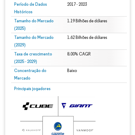
Período de Dados
2017 - 2023
Históricos
Tamanho do Mercado
1.19 Bilhões de dólares
(2025)
Tamanho do Mercado
1.62 Bilhões de dólares
(2029)
Taxa de crescimento
8.00% CAGR
(2025 - 2029)
Concentração do
Baixo
Mercado
Imagem © Mordor Intelligence. O reuso requer atribuição conforme CC BY 4.0.
Principais jogadores