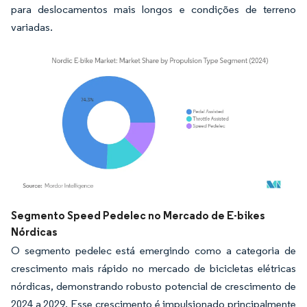
para deslocamentos mais longos e condições de terreno
variadas.
Imagem © Mordor Intelligence. O reuso requer atribuição conforme CC BY 4.0.
Segmento Speed Pedelec no Mercado de E-bikes
Nórdicas
O segmento pedelec está emergindo como a categoria de
crescimento mais rápido no mercado de bicicletas elétricas
nórdicas, demonstrando robusto potencial de crescimento de
2024 a 2029. Esse crescimento é impulsionado principalmente