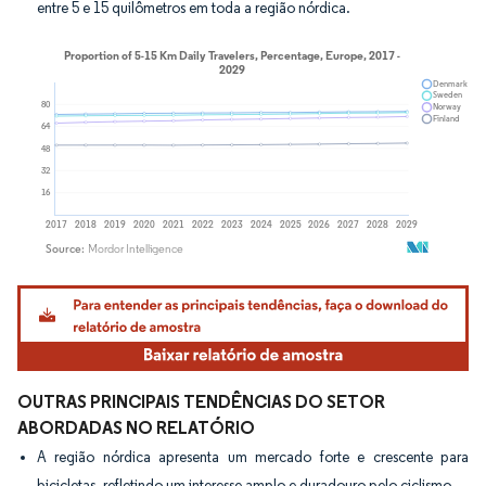
entre 5 e 15 quilômetros em toda a região nórdica.
Imagem © Mordor Intelligence. O reuso requer atribuição conforme CC BY 4.0.
OUTRAS PRINCIPAIS TENDÊNCIAS DO SETOR
ABORDADAS NO RELATÓRIO
A região nórdica apresenta um mercado forte e crescente para
bicicletas, refletindo um interesse amplo e duradouro pelo ciclismo.