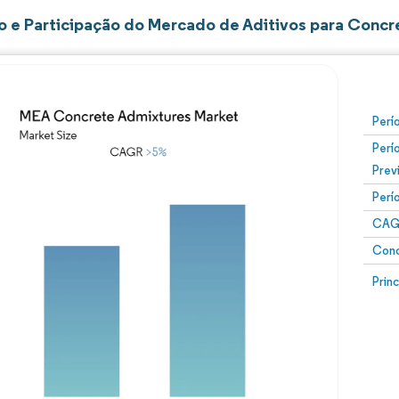
 e Participação do Mercado de Aditivos para Concre
Perí
Perí
Prev
Perí
CAG
Conc
Prin