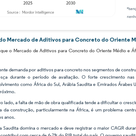
*Isen
nenhu
Imagem © Mordor Intelligence. O reuso requer atribuição conforme CC BY 4.0.
 do Mercado de Aditivos para Concreto do Oriente Mé
 que o Mercado de Aditivos para Concreto do Oriente Médio e Áf
ente demanda por aditivos para concreto nos segmentos de construç
esça durante o período de avaliação. O forte crescimento nas
lvimento como África do Sul, Arábia Saudita e Emirados Árabes U
próximo.
ro lado, a falta de mão de obra qualificada tende a dificultar o cre
ia da construção, particularmente na África, é um problema cen
s anos.
a Saudita domina o mercado e deve registrar o maior CAGR duran
 contribui com cerca de 6-7% do PIB total do país. O governo saud