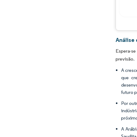
Análise
Espera-se
previsão.
A cresc
que cr
desenvo
futuro 
Por out
indústr
próximo
A Arábi
Saudita