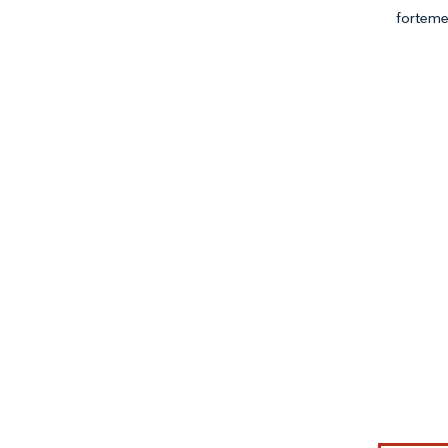
forteme
Imagem © Mo