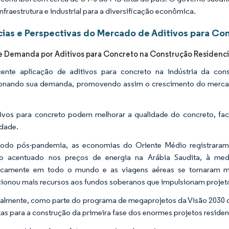
infraestrutura e industrial para a diversificação econômica.
ias e Perspectivas do Mercado de Aditivos para Con
 Demanda por Aditivos para Concreto na Construção Residenci
cente aplicação de aditivos para concreto na indústria da con
onando sua demanda, promovendo assim o crescimento do mercado
ivos para concreto podem melhorar a qualidade do concreto, fac
idade.
íodo pós-pandemia, as economias do Oriente Médio registrara
o acentuado nos preços de energia na Arábia Saudita, à med
icamente em todo o mundo e as viagens aéreas se tornaram m
ionou mais recursos aos fundos soberanos que impulsionam projeto
almente, como parte do programa de megaprojetos da Visão 2030 do
as para a construção da primeira fase dos enormes projetos reside