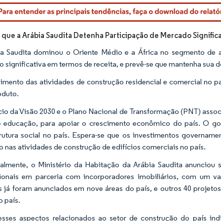
rdor Intelligence. O reuso requer atribuição conforme CC BY 4.0.
 que a Arábia Saudita Detenha Participação de Mercado Significa
a Saudita dominou o Oriente Médio e a África no segmento de 
 significativa em termos de receita, e prevê-se que mantenha sua 
imento das atividades de construção residencial e comercial no p
oduto.
io da Visão 2030 e o Plano Nacional de Transformação (PNT) asso
e educação, para apoiar o crescimento econômico do país. O go
trutura social no país. Espera-se que os investimentos govername
 nas atividades de construção de edifícios comerciais no país.
almente, o Ministério da Habitação da Arábia Saudita anunciou 
ionais em parceria com incorporadores imobiliários, com um va
s já foram anunciados em nove áreas do país, e outros 40 projeto
ao país.
sses aspectos relacionados ao setor de construção do país in