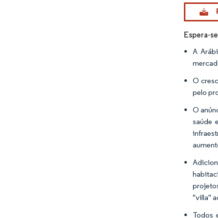
Imagem © Mo
Espera-se
A Arábi
mercado
O cresc
pelo pr
O anúnc
saúde 
infraes
aumento
Adicion
habitac
projeto
"villa" 
Todos e