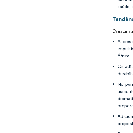
saúde, 
Tendênc
Crescente
A cres
impulsi
África.
Os adit
durabil
No per
aument
dramat
proporc
Adicion
propost