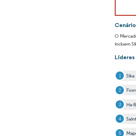
Cenário
O Mercado
incluem Si
Líderes
Sika
Fosr
Ha-B
Sain
Map