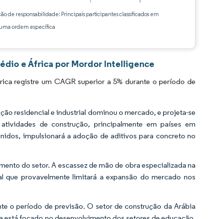
ção de responsabilidade: Principais participantes classificados em
ma ordem específica
dio e África por Mordor Intelligence
rica registre um CAGR superior a 5% durante o período de
ão residencial e industrial dominou o mercado, e projeta-se
 atividades de construção, principalmente em países em
nidos, impulsionará a adoção de aditivos para concreto no
scimento do setor. A escassez de mão de obra especializada na
tral que provavelmente limitará a expansão do mercado nos
te o período de previsão. O setor de construção da Arábia
ita está focado no desenvolvimento dos setores de educação,