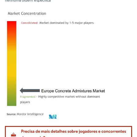
nenhuma ordem específica
Imagem © Mordor Intelligence. O reuso requer atribuição conforme CC BY 4.0.