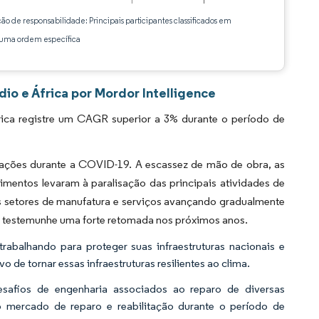
ção de responsabilidade: Principais participantes classificados em
ma ordem específica
io e África por Mordor Intelligence
ica registre um CAGR superior a 3% durante o período de
ações durante a COVID-19. A escassez de mão de obra, as
imentos levaram à paralisação das principais atividades de
os setores de manufatura e serviços avançando gradualmente
o testemunhe uma forte retomada nos próximos anos.
rabalhando para proteger suas infraestruturas nacionais e
 de tornar essas infraestruturas resilientes ao clima.
desafios de engenharia associados ao reparo de diversas
lo mercado de reparo e reabilitação durante o período de