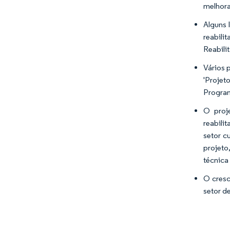
melhora
Alguns 
reabili
Reabilit
Vários 
'Projet
Program
O proj
reabili
setor c
projeto
técnica
O cresc
setor d