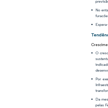
previsã
No enta
furacõe
Espera-
Tendênc
Crescimen
O cresc
sustent
indica
desenvo
Por ex
Infrae
transfo
Da mesm
pelas F