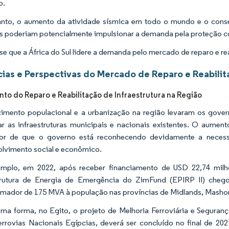
o.
nto, o aumento da atividade sísmica em todo o mundo e o cons
s poderiam potencialmente impulsionar a demanda pela proteção cont
se que a África do Sul lidere a demanda pelo mercado de reparo e re
ias e Perspectivas do Mercado de Reparo e Reabilit
to do Reparo e Reabilitação de Infraestrutura na Região
imento populacional e a urbanização na região levaram os gove
ar as infraestruturas municipais e nacionais existentes. O aumen
dor de que o governo está reconhecendo devidamente a necessi
lvimento social e econômico.
emplo, em 2022, após receber financiamento de USD 22,74 milhõ
strutura de Energia de Emergência do ZimFund (EPIRP II) cheg
rmador de 175 MVA à população nas províncias de Midlands, Masho
a forma, no Egito, o projeto de Melhoria Ferroviária e Segurança
errovias Nacionais Egípcias, deverá ser concluído no final de 2