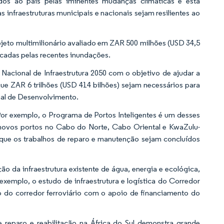
dos ao país pelas iminentes mudanças climáticas e está
s infraestruturas municipais e nacionais sejam resilientes ao
jeto multimilionário avaliado em ZAR 500 milhões (USD 34,5
icadas pelas recentes inundações.
Nacional de Infraestrutura 2050 com o objetivo de ajudar a
que ZAR 6 trilhões (USD 414 bilhões) sejam necessários para
nal de Desenvolvimento.
 Por exemplo, o Programa de Portos Inteligentes é um desses
r novos portos no Cabo do Norte, Cabo Oriental e KwaZulu-
 que os trabalhos de reparo e manutenção sejam concluídos
ção da infraestrutura existente de água, energia e ecológica,
 exemplo, o estudo de infraestrutura e logística do Corredor
ão do corredor ferroviário com o apoio de financiamento do
e reparo e reabilitação na África do Sul demonstra grande