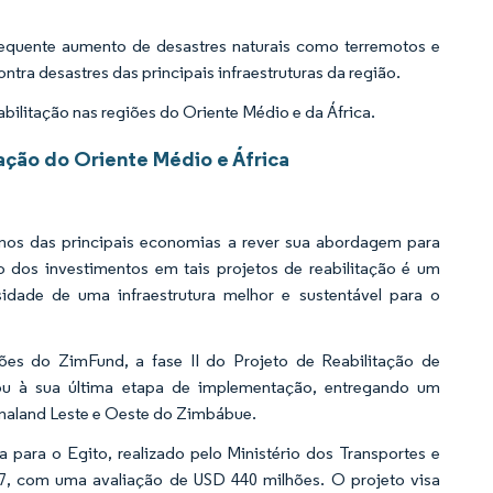
equente aumento de desastres naturais como terremotos e
ra desastres das principais infraestruturas da região.
abilitação nas regiões do Oriente Médio e da África.
ação do Oriente Médio e África
rnos das principais economias a rever sua abordagem para
to dos investimentos em tais projetos de reabilitação é um
dade de uma infraestrutura melhor e sustentável para o
es do ZimFund, a fase II do Projeto de Reabilitação de
ou à sua última etapa de implementação, entregando um
naland Leste e Oeste do Zimbábue.
 para o Egito, realizado pelo Ministério dos Transportes e
027, com uma avaliação de USD 440 milhões. O projeto visa