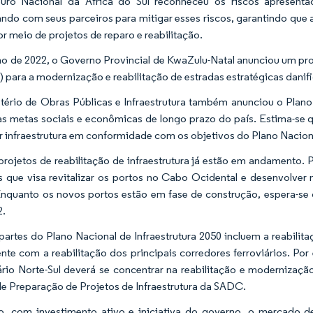
uro Nacional da África do Sul reconheceu os riscos apresenta
ando com seus parceiros para mitigar esses riscos, garantindo que a
or meio de projetos de reparo e reabilitação.
o de 2022, o Governo Provincial de KwaZulu-Natal anunciou um pro
) para a modernização e reabilitação de estradas estratégicas danif
tério de Obras Públicas e Infraestrutura também anunciou o Plano 
 as metas sociais e econômicas de longo prazo do país. Estima-se 
r infraestrutura em conformidade com os objetivos do Plano Nacio
projetos de reabilitação de infraestrutura já estão em andamento.
s que visa revitalizar os portos no Cabo Ocidental e desenvolve
Enquanto os novos portos estão em fase de construção, espera-se
2.
partes do Plano Nacional de Infraestrutura 2050 incluem a reabilita
nte com a reabilitação dos principais corredores ferroviários. Por
ário Norte-Sul deverá se concentrar na reabilitação e modernizaç
e Preparação de Projetos de Infraestrutura da SADC.
o, com investimento ativo e iniciativa do governo, o mercado d