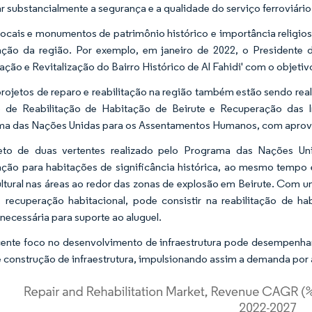
r substancialmente a segurança e a qualidade do serviço ferroviár
locais e monumentos de patrimônio histórico e importância religi
tação da região. Por exemplo, em janeiro de 2022, o Presidente
ação e Revitalização do Bairro Histórico de Al Fahidi' com o objetivo
projetos de reparo e reabilitação na região também estão sendo real
o de Reabilitação de Habitação de Beirute e Recuperação das Ind
a das Nações Unidas para os Assentamentos Humanos, com aprova
eto de duas vertentes realizado pelo Programa das Nações U
tação para habitações de significância histórica, ao mesmo tempo
ultural nas áreas ao redor das zonas de explosão em Beirute. Com u
, recuperação habitacional, pode consistir na reabilitação de ha
 necessária para suporte ao aluguel.
ente foco no desenvolvimento de infraestrutura pode desempenhar 
e construção de infraestrutura, impulsionando assim a demanda por a