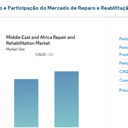
 e Participação do Mercado de Reparo e Reabilitaçã
Perí
Perí
Prev
Perí
CAG
Conc
Prin