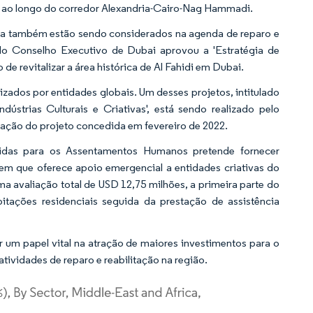
io ao longo do corredor Alexandria-Cairo-Nag Hammadi.
osa também estão sendo considerados na agenda de reparo e
 do Conselho Executivo de Dubai aprovou a 'Estratégia de
 de revitalizar a área histórica de Al Fahidi em Dubai.
izados por entidades globais. Um desses projetos, intitulado
ústrias Culturais e Criativas', está sendo realizado pelo
ção do projeto concedida em fevereiro de 2022.
nidas para os Assentamentos Humanos pretende fornecer
 em que oferece apoio emergencial a entidades criativas do
ma avaliação total de USD 12,75 milhões, a primeira parte do
bitações residenciais seguida da prestação de assistência
um papel vital na atração de maiores investimentos para o
tividades de reparo e reabilitação na região.