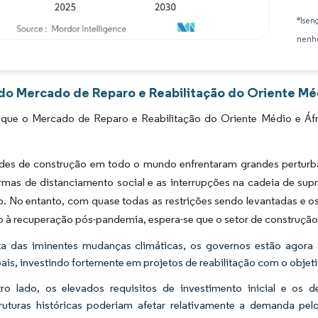
*Isen
nenhu
Imagem © Mordor Intelligence. O reuso requer atribuição conforme CC BY 4.0.
 do Mercado de Reparo e Reabilitação do Oriente Méd
 que o Mercado de Reparo e Reabilitação do Oriente Médio e Áfr
ades de construção em todo o mundo enfrentaram grandes perturb
rmas de distanciamento social e as interrupções na cadeia de supr
o. No entanto, com quase todas as restrições sendo levantadas e 
o à recuperação pós-pandemia, espera-se que o setor de construçã
a das iminentes mudanças climáticas, os governos estão agora t
ais, investindo fortemente em projetos de reabilitação com o objetivo
ro lado, os elevados requisitos de investimento inicial e os 
truturas históricas poderiam afetar relativamente a demanda pe