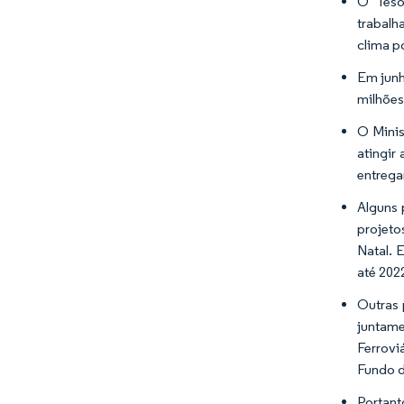
O Teso
trabalh
clima p
Em junh
milhões
O Minis
atingir
entrega
Alguns 
projeto
Natal. 
até 202
Outras 
juntame
Ferrovi
Fundo d
Portant