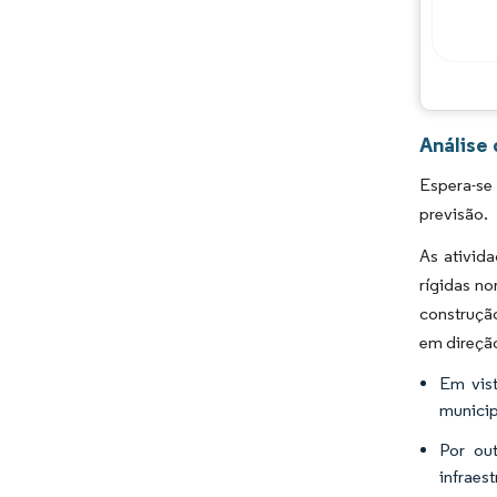
Análise
Espera-se
previsão.
As ativid
rígidas no
construçã
em direçã
Em vist
municip
Por out
infraes