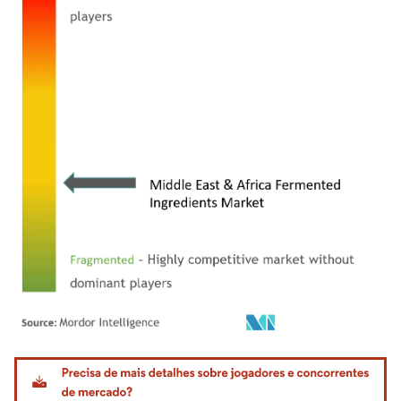
Imagem © Mordor Intelligence. O reuso requer atribuição conforme CC BY 4.0.