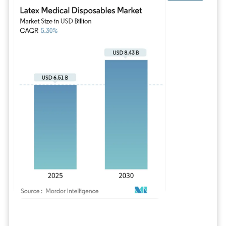
Imagem © Mordor Intelligence. O reuso requer atribuição conforme CC BY 4.0.