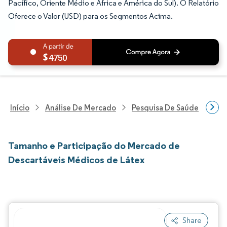
Pacífico, Oriente Médio e África e América do Sul). O Relatório
Oferece o Valor (USD) para os Segmentos Acima.
4750
Início
Análise De Mercado
Pesquisa De Saúde
Pes
Tamanho e Participação do Mercado de
Descartáveis Médicos de Látex
Share