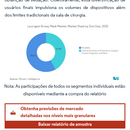
usuários finais impulsiona os volumes de dispositivos além
dos limites tradicionais da sala de cirurgia.
Imagem © Mordor Intelligence. O reuso requer atribuição conforme CC BY 4.0.