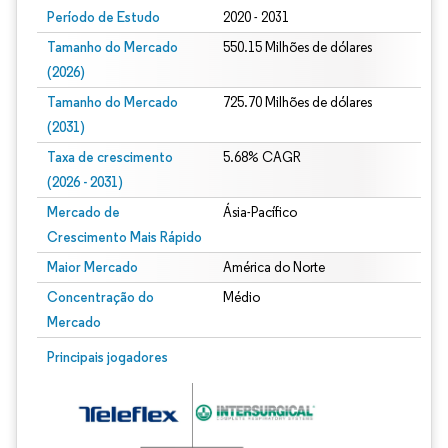
Período de Estudo
2020 - 2031
Tamanho do Mercado
550.15 Milhões de dólares
(2026)
Tamanho do Mercado
725.70 Milhões de dólares
(2031)
Taxa de crescimento
5.68% CAGR
(2026 - 2031)
Mercado de
Ásia-Pacífico
Crescimento Mais Rápido
Maior Mercado
América do Norte
Concentração do
Médio
Mercado
Imagem © Mordor Intelligence. O reuso requer atribuição conforme CC BY 4.0.
Principais jogadores