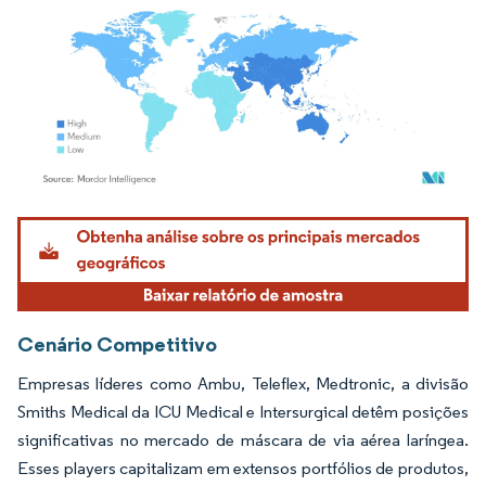
Imagem © Mordor Intelligence. O reuso requer atribuição conforme CC BY 4.0.
Cenário Competitivo
Empresas líderes como Ambu, Teleflex, Medtronic, a divisão
Smiths Medical da ICU Medical e Intersurgical detêm posições
significativas no mercado de máscara de via aérea laríngea.
Esses players capitalizam em extensos portfólios de produtos,