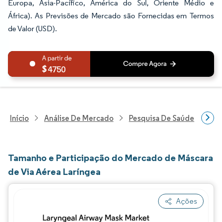
Europa, Ásia-Pacífico, América do Sul, Oriente Médio e
África). As Previsões de Mercado são Fornecidas em Termos
de Valor (USD).
4750
Início
Análise De Mercado
Pesquisa De Saúde
Pes
Tamanho e Participação do Mercado de Máscara
de Via Aérea Laríngea
Ações