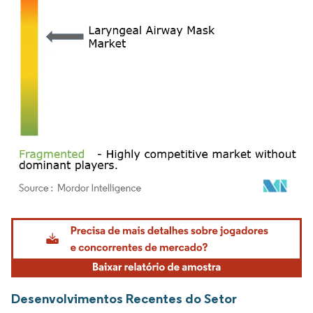
Imagem © Mordor Intelligence. O reuso requer atribuição conforme CC BY 4.0.
Desenvolvimentos Recentes do Setor