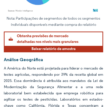
Nota: Participações de segmentos de todos os segmentos
Imagem © Mordor Intelligence. O reuso requer atribuição conforme CC BY 4.0.
individuais disponíveis mediante compra do relatório
Análise Geográfica
A América do Norte está projetada para liderar o mercado de
testes agrícolas, respondendo por 39% da receita global em
2025. Essa dominância é atribuída aos mandatos da Lei de
Modernização da Segurança Alimentar e a uma rede
laboratorial bem estabelecida que emprega robótica para
agilizar os testes de pesticidas. Laboratórios em estados-
chave como Califórnia, Flórida e Texas concentram a