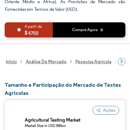
Oriente Médio e África). As Previsões de Mercado são
Fornecidas em Termos de Valor (USD).
4750
Início
Análise De Mercado
Pesquisa Agrícola
Pesq
Tamanho e Participação do Mercado de Testes
Agrícolas
Ações