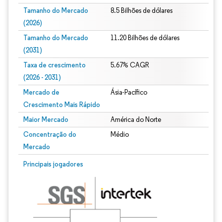
Tamanho do Mercado
8.5 Bilhões de dólares
(2026)
Tamanho do Mercado
11.20 Bilhões de dólares
(2031)
Taxa de crescimento
5.67% CAGR
(2026 - 2031)
Mercado de
Ásia-Pacífico
Crescimento Mais Rápido
Maior Mercado
América do Norte
Concentração do
Médio
Mercado
Imagem © Mordor Intelligence. O reuso requer atribuição conforme CC BY 4.0.
Principais jogadores