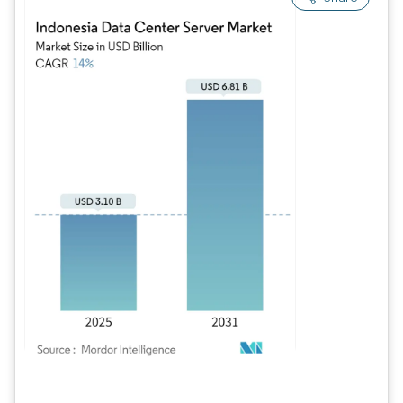
Imagem © Mordor Intelligence. O reuso requer atribuição conforme CC BY 4.0.