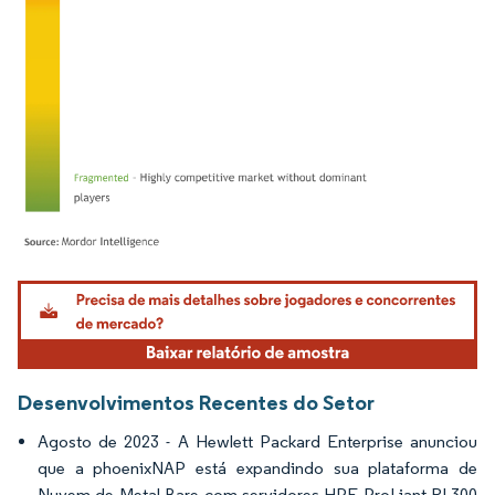
Imagem © Mordor Intelligence. O reuso requer atribuição conforme CC BY 4.0.
Desenvolvimentos Recentes do Setor
Agosto de 2023 - A Hewlett Packard Enterprise anunciou
que a phoenixNAP está expandindo sua plataforma de
Nuvem de Metal Bare com servidores HPE ProLiant RL300