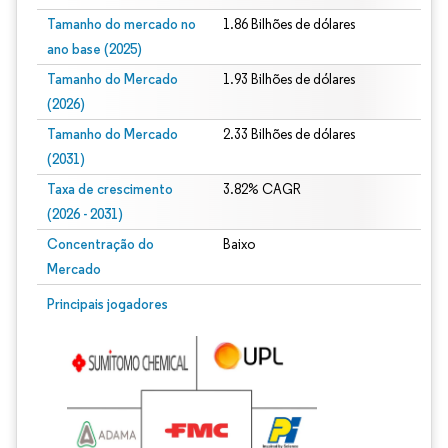
Tamanho do mercado no
1.86 Bilhões de dólares
ano base (2025)
Tamanho do Mercado
1.93 Bilhões de dólares
(2026)
Tamanho do Mercado
2.33 Bilhões de dólares
(2031)
Taxa de crescimento
3.82% CAGR
(2026 - 2031)
Concentração do
Baixo
Mercado
Imagem © Mordor Intelligence. O reuso requer atribuição conforme CC BY 4.0.
Principais jogadores