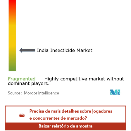
Imagem © Mordor Intelligence. O reuso requer atribuição conforme CC BY 4.0.