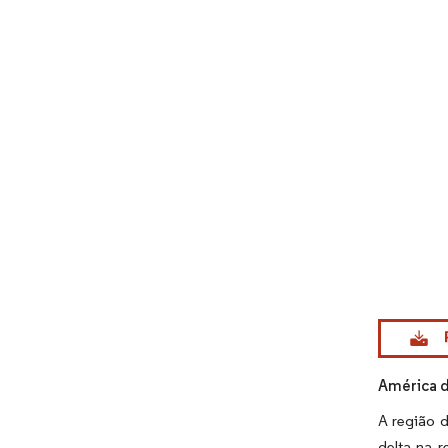
Imagem © Mo
América d
A região 
delta na 