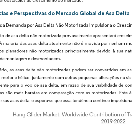
ar obstáculos ao crescimento do mercado.
ias e Perspectivas do Mercado Global de Asa Delta
da Demanda por Asa Delta Não Motorizada Impulsiona o Cresc
o de asa delta não motorizada provavelmente apresentará crescim
 A maioria das asas delta atualmente não é movida por nenhum mo
os planadores não motorizados principalmente devido à sua natur
e de montagem e desmontagem.
ário, as asas delta não motorizadas podem ser convertidas em a
 motor e hélice, juntamente com outras pequenas alterações no sis
mente para o voo de asa delta, em razão de sua viabilidade de co
as são mais baratas em comparação com as motorizadas. Este é 
ssas asas delta, e espera-se que essa tendência continue impulsion