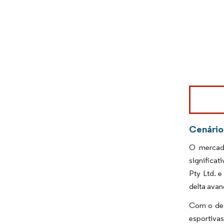
Imagem © Mo
Cenário
O mercado
significat
Pty Ltd. 
delta ava
Com o dese
esportivas