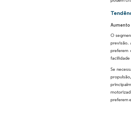
podem cri
Tendênc
Aumento 
O segment
previsão.
preferem 
facilidad
Se necess
propulsão,
principal
motorizad
preferem e