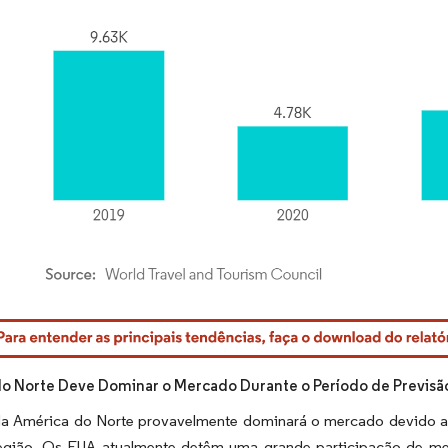
rdor Intelligence. O reuso requer atribuição conforme CC BY 4.0.
o Norte Deve Dominar o Mercado Durante o Período de Previsã
da América do Norte provavelmente dominará o mercado devido ao
região. Os EUA atualmente detêm uma grande participação de m