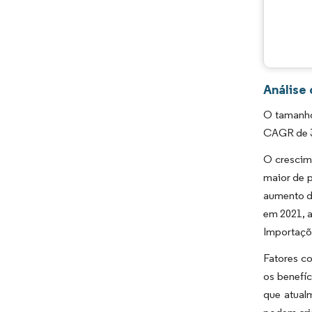
Análise
O tamanho
CAGR de 3
O crescim
maior de p
aumento da
em 2021, 
Importaçõ
Fatores co
os benefíc
que atual