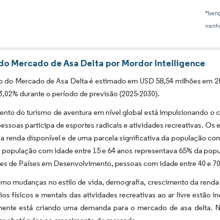
Imagem © Mordor Intelligence. O reuso requer atribuição conforme CC BY 4.0.
*Isen
nenhu
 do Mercado de Asa Delta por Mordor Intelligence
 do Mercado de Asa Delta é estimado em USD 58,54 milhões em 2025
,02% durante o período de previsão (2025-2030).
ento do turismo de aventura em nível global está impulsionando 
essoas participa de esportes radicais e atividades recreativas. Os
 renda disponível e de uma parcela significativa da população co
a população com idade entre 15 e 64 anos representava 65% da pop
es de Países em Desenvolvimento, pessoas com idade entre 40 e 70
mo mudanças no estilo de vida, demografia, crescimento da renda 
ios físicos e mentais das atividades recreativas ao ar livre estão 
mente está criando uma demanda para o mercado de asa delta. No