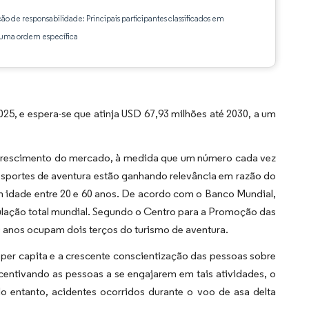
ção de responsabilidade: Principais participantes classificados em
ma ordem específica
, e espera-se que atinja USD 67,93 milhões até 2030, a um
o crescimento do mercado, à medida que um número cada vez
 esportes de aventura estão ganhando relevância em razão do
m idade entre 20 e 60 anos. De acordo com o Banco Mundial,
ulação total mundial. Segundo o Centro para a Promoção das
 anos ocupam dois terços do turismo de aventura.
per capita e a crescente conscientização das pessoas sobre
incentivando as pessoas a se engajarem em tais atividades, o
 entanto, acidentes ocorridos durante o voo de asa delta