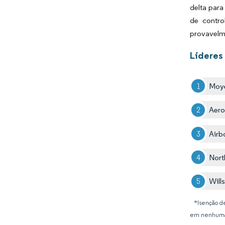
delta para
de contro
provavelme
Líderes
Moye
Aer
Airb
Nort
Will
*Isenção de
em nenhuma