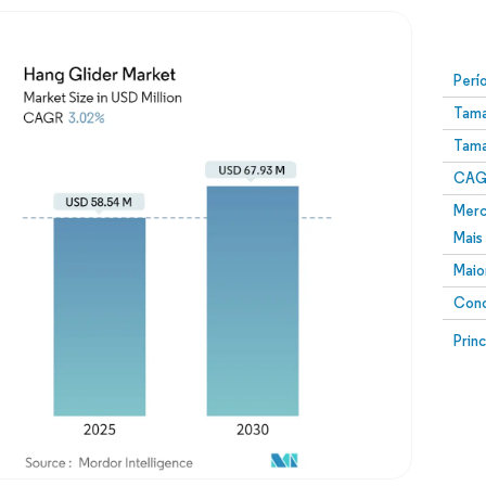
Perí
Tama
Tama
CAGR
Merc
Mais
Maio
Conc
Prin