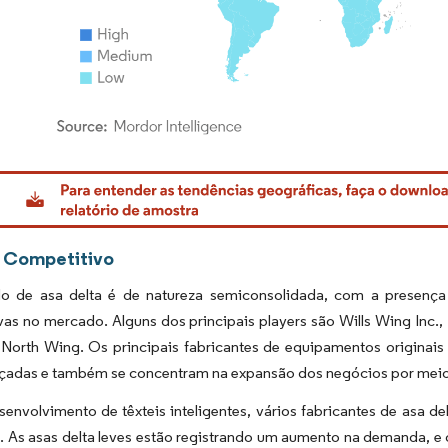
rdor Intelligence. O reuso requer atribuição conforme CC BY 4.0.
 Competitivo
 de asa delta é de natureza semiconsolidada, com a presença d
ivas no mercado. Alguns dos principais players são Wills Wing Inc
e North Wing. Os principais fabricantes de equipamentos originai
nçadas e também se concentram na expansão dos negócios por meio 
nvolvimento de têxteis inteligentes, vários fabricantes de asa de
. As asas delta leves estão registrando um aumento na demanda, e 