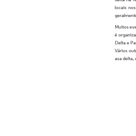
locais no
geralment
Muitos eve
é organiz
Delta e P
Vários out
asa delta