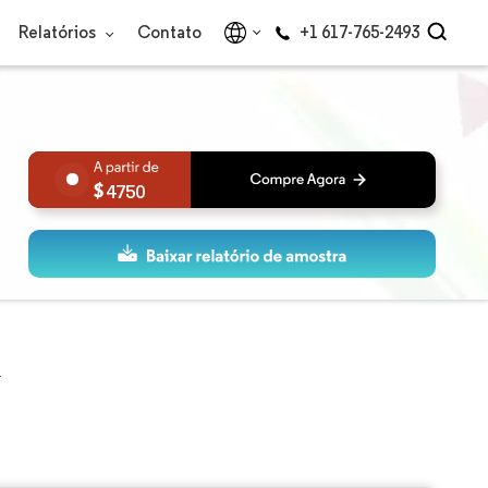
Relatórios
Contato
+1 617-765-2493
4750
a