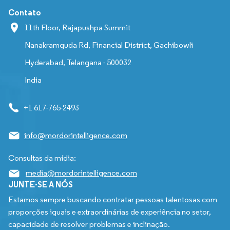
Contato
11th Floor, Rajapushpa Summit
Nanakramguda Rd, Financial District, Gachibowli
Hyderabad, Telangana - 500032
India
+1 617-765-2493
info@mordorintelligence.com
Consultas da mídia:
media@mordorintelligence.com
JUNTE-SE A NÓS
Estamos sempre buscando contratar pessoas talentosas com
proporções iguais e extraordinárias de experiência no setor,
capacidade de resolver problemas e inclinação.