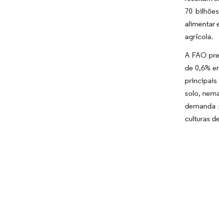
70 bilhõe
alimentar 
agrícola.
A FAO pre
de 0,6% e
principais
solo, nema
demanda p
culturas de