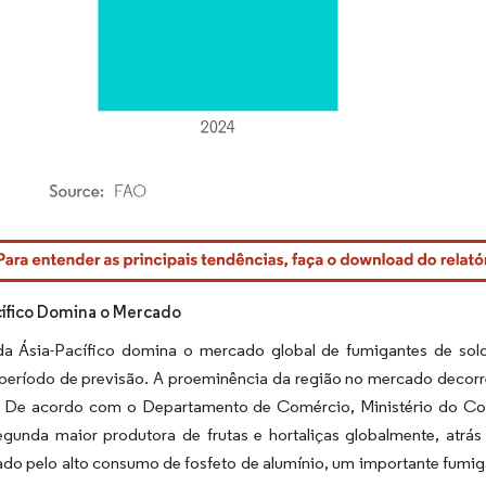
rdor Intelligence. O reuso requer atribuição conforme CC BY 4.0.
cífico Domina o Mercado
da Ásia-Pacífico domina o mercado global de fumigantes de solo
 período de previsão. A proeminência da região no mercado decorr
s. De acordo com o Departamento de Comércio, Ministério do Comér
gunda maior produtora de frutas e hortaliças globalmente, atr
do pelo alto consumo de fosfeto de alumínio, um importante fumiga