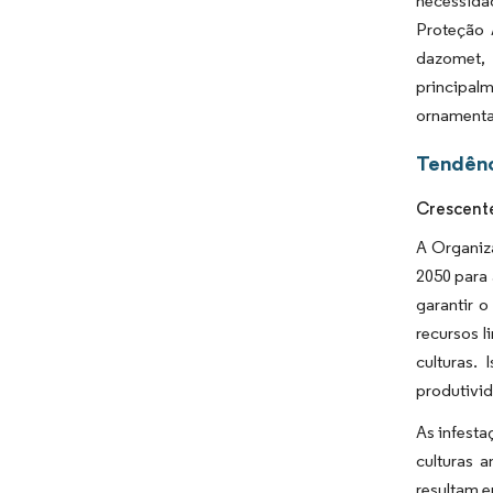
necessida
Proteção 
dazomet, 
principal
ornamentai
Tendênc
Crescent
A Organiz
2050 para
garantir 
recursos l
culturas.
produtivid
As infesta
culturas 
resultam 