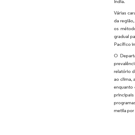
Índia.
Várias car
da região,
os método
gradual pa
Pacífico 
O Departa
prevalênc
relatório
ao clima,
enquanto 
principais
programas
metila por