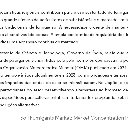
acterísticas regionais contribuem para o uso sustentado de fumigan
 o grande número de agricultores de subsistência e o mercado lim
s tradicionais de fumigação. A necessidade urgente de manter o
ra alternativas biológicas. A ampla conformidade regulatória dos f
indica uma expansão contínua do mercado.
mento de Ciência e Tecnologia, Governo da Índia, relata que
ia de patógenos transmitidos pelo solo, como os que causam a p
 da Organização Meteorológica Mundial (OMM) publicado em 2024, 
 ao tempo e à água globalmente em 2023, com inundações e tempest
os impactos das ondas de calor se intensificaram. No Japão, o se
 participantes do setor desenvolvendo alternativas ao brometo de 
 específicos para culturas enfatizam tratamentos pré-plantio, su
 soluções alternativas.