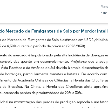
Imagem © Mordor Intelligence. O reuso requer atribuição conforme CC BY 4.0.
*Isen
nenhu
 do Mercado de Fumigantes de Solo por Mordor Intel
do Mercado de Fumigantes de Solo é estimado em USD 1,44 bilhão e
de 4,30% durante o período de previsão (2025-2030).
ento do mercado é impulsionado pela alta incidência de doenças e
senvolvidas quanto em desenvolvimento. Projeta-se que a adoç
 Ásia-Pacífico e da América do Sul devido à ampla disseminação de
de hortaliças, particularmente tomates e batatas. De acordo com
imento da Academia Chinesa de Ciências, a Hérnia das Crucíferas
as de Brassica. Na China, a Hérnia das Crucíferas afeta aproxim
e, causando perdas de produtividade de 20% a 30%.
global na minimização das perdas de produção agrícola é um fato