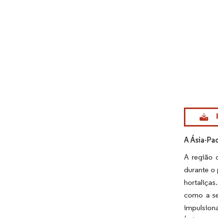
Imagem © Mo
A Ásia-Pa
A região 
durante o
hortaliça
como a se
impulsiona