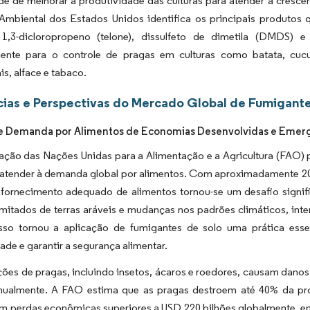
de de melhorar a produtividade das culturas para atender à cresc
Ambiental dos Estados Unidos identifica os principais produtos 
1,3-dicloropropeno (telone), dissulfeto de dimetila (DMDS) 
mente para o controle de pragas em culturas como batata, cucur
s, alface e tabaco.
ias e Perspectivas do Mercado Global de Fumigante
e Demanda por Alimentos de Economias Desenvolvidas e Emer
ação das Nações Unidas para a Alimentação e a Agricultura (FAO) 
 atender à demanda global por alimentos. Com aproximadamente 20
o fornecimento adequado de alimentos tornou-se um desafio signi
imitados de terras aráveis e mudanças nos padrões climáticos, int
 Isso tornou a aplicação de fumigantes de solo uma prática esse
ade e garantir a segurança alimentar.
ções de pragas, incluindo insetos, ácaros e roedores, causam dano
anualmente. A FAO estima que as pragas destroem até 40% da pro
em perdas econômicas superiores a USD 220 bilhões globalmente, 