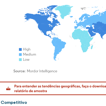
rdor Intelligence. O reuso requer atribuição conforme CC BY 4.0.
 Competitivo