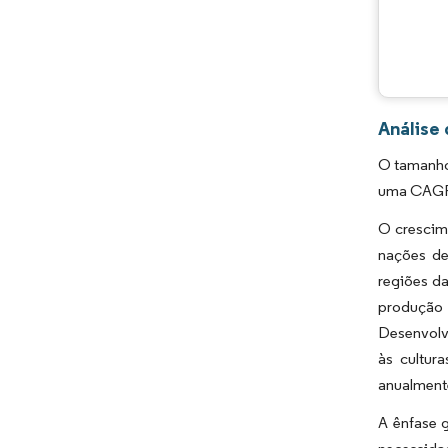
Análise
O tamanho 
uma CAGR 
O crescim
nações de
regiões da
produção 
Desenvolv
às cultur
anualment
A ênfase 