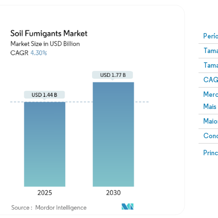
Perí
Tama
Tama
CAGR
Merc
Mais
Maio
Conc
Prin