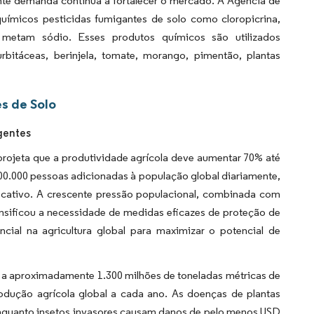
ente demanda continua a fortalecer o mercado. A Agência de
químicos pesticidas fumigantes de solo como cloropicrina,
e metam sódio. Esses produtos químicos são utilizados
bitáceas, berinjela, tomate, morango, pimentão, plantas
s de Solo
gentes
projeta que a produtividade agrícola deve aumentar 70% até
0.000 pessoas adicionadas à população global diariamente,
ficativo. A crescente pressão populacional, combinada com
ensificou a necessidade de medidas eficazes de proteção de
ncial na agricultura global para maximizar o potencial de
s a aproximadamente 1.300 milhões de toneladas métricas de
dução agrícola global a cada ano. As doenças de plantas
enquanto insetos invasores causam danos de pelo menos USD