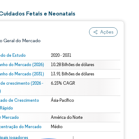
Cuidados Fetais e Neonatais
Ações
o Geral do Mercado
odo de Estudo
2020 - 2031
nho do Mercado (2026)
10.28 Bilhões de dólares
nho do Mercado (2031)
13.91 Bilhões de dólares
 de crescimento (2026 -
6.23% CAGR
)
ado de Crescimento
Ásia-Pacífico
ão conforme CC BY 4.0.
 Rápido
r Mercado
América do Norte
entração do Mercado
Médio
m © Mordor Intelligence. O reuso requer atribuição conforme CC BY 4.0.
cipais jogadores