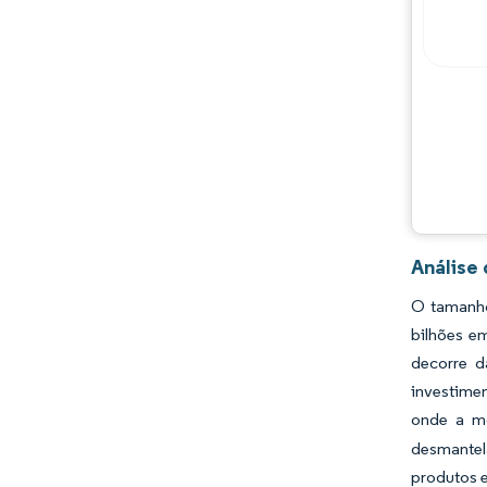
Principais jogadores
Oportunidades e perspectivas
Desenvolvimentos da indústria
Análise
O tamanho
bilhões e
decorre d
investime
onde a mo
desmantel
produtos e