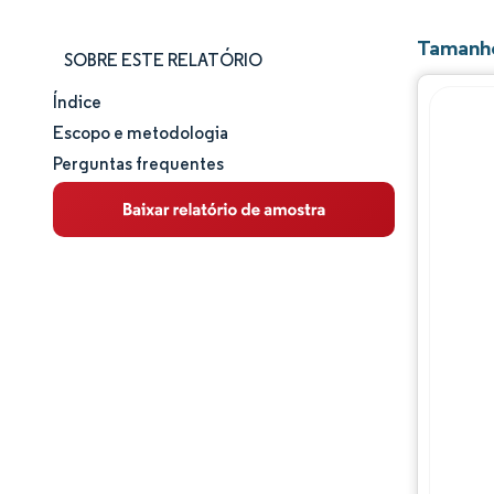
Tamanho
SOBRE ESTE RELATÓRIO
Índice
Tamanho e participação de mercado
Escopo e metodologia
Perguntas frequentes
Análise de mercado
Tendências e insights
Análise de segmentos
Análise geográfica
Panorama regulatório
Análise da cadeia de valor
Panorama competitivo