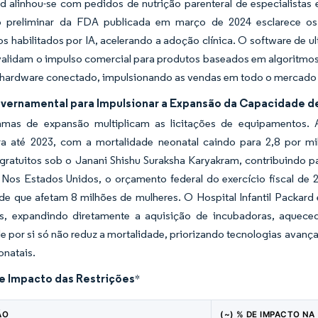
rd alinhou-se com pedidos de nutrição parenteral de especialista
o preliminar da FDA publicada em março de 2024 esclarece os 
os habilitados por IA, acelerando a adoção clínica. O software de u
alidam o impulso comercial para produtos baseados em algoritmos.
o hardware conectado, impulsionando as vendas em todo o mercado 
vernamental para Impulsionar a Expansão da Capacidade de
mas de expansão multiplicam as licitações de equipamentos. A
ura até 2023, com a mortalidade neonatal caindo para 2,8 por m
 gratuitos sob o Janani Shishu Suraksha Karyakram, contribuindo 
 Nos Estados Unidos, o orçamento federal do exercício fiscal de 
e que afetam 8 milhões de mulheres. O Hospital Infantil Packard e
os, expandindo diretamente a aquisição de incubadoras, aquec
 por si só não reduz a mortalidade, priorizando tecnologias avan
onatais.
de Impacto das Restrições
*
ÃO
(~) % DE IMPACTO NA