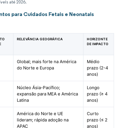
veis até 2026.
tos para Cuidados Fetais e Neonatais
CTO
RELEVÂNCIA GEOGRÁFICA
HORIZONTE
E
DE IMPACTO
Global; mais forte na América
Médio
do Norte e Europa
prazo (2-4
anos)
Núcleo Ásia-Pacífico;
Longo
expansão para MEA e América
prazo (≥ 4
Latina
anos)
América do Norte e UE
Curto
lideram; rápida adoção na
prazo (≤ 2
APAC
anos)