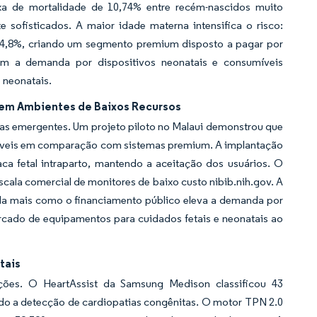
xa de mortalidade de 10,74% entre recém-nascidos muito
 sofisticados. A maior idade materna intensifica o risco:
14,8%, criando um segmento premium disposto a pagar por
evam a demanda por dispositivos neonatais e consumíveis
 neonatais.
em Ambientes de Baixos Recursos
as emergentes. Um projeto piloto no Malaui demonstrou que
itáveis em comparação com sistemas premium. A implantação
a fetal intraparto, mantendo a aceitação dos usuários. O
cala comercial de monitores de baixo custo nibib.nih.gov. A
inda mais como o financiamento público eleva a demanda por
cado de equipamentos para cuidados fetais e neonatais ao
tais
ções. O HeartAssist da Samsung Medison classificou 43
ndo a detecção de cardiopatias congênitas. O motor TPN 2.0