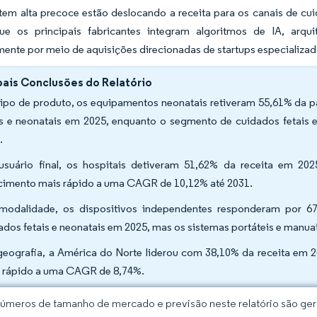
em alta precoce estão deslocando a receita para os canais de cuid
e os principais fabricantes integram algoritmos de IA, arqu
ente por meio de aquisições direcionadas de startups especializad
pais Conclusões do Relatório
tipo de produto, os equipamentos neonatais retiveram 55,61% da
is e neonatais em 2025, enquanto o segmento de cuidados fetais
.
usuário final, os hospitais detiveram 51,62% da receita em 20
cimento mais rápido a uma CAGR de 10,12% até 2031.
modalidade, os dispositivos independentes responderam por
ados fetais e neonatais em 2025, mas os sistemas portáteis e man
geografia, a América do Norte liderou com 38,10% da receita em 2
 rápido a uma CAGR de 8,74%.
úmeros de tamanho de mercado e previsão neste relatório são gera