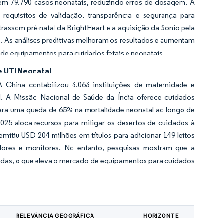
s em 79.790 casos neonatais, reduzindo erros de dosagem. A
requisitos de validação, transparência e segurança para
ltrassom pré-natal da BrightHeart e a aquisição da Sonio pela
 As análises preditivas melhoram os resultados e aumentam
de equipamentos para cuidados fetais e neonatais.
 UTI Neonatal
 China contabilizou 3.063 instituições de maternidade e
il. A Missão Nacional de Saúde da Índia oferece cuidados
para uma queda de 65% na mortalidade neonatal ao longo de
2025 aloca recursos para mitigar os desertos de cuidados à
mitiu USD 204 milhões em títulos para adicionar 149 leitos
edores e monitores. No entanto, pesquisas mostram que a
çadas, o que eleva o mercado de equipamentos para cuidados
RELEVÂNCIA GEOGRÁFICA
HORIZONTE