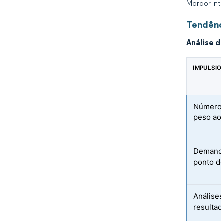
Mordor Int
Tendênc
Análise 
IMPULSI
Número 
peso ao
Demanda
ponto d
Análise
resulta