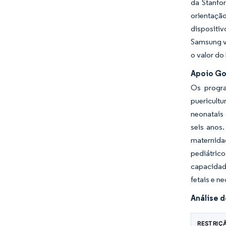
da Stanfo
orientaçã
dispositiv
Samsung v
o valor d
Apoio Go
Os progra
puericult
neonatais
seis anos.
maternidad
pediátric
capacidade
fetais e ne
Análise 
RESTRIÇ