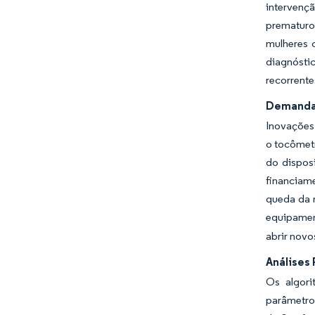
intervenç
prematuro
mulheres 
diagnósti
recorrente
Demanda 
Inovações
o tocômet
do dispos
financiame
queda da 
equipamen
abrir nov
Análises
Os algori
parâmetros