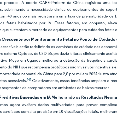
ão precoce. A coorte CARE-Preterm da China registrou uma ta
s, sublinhando a necessidade clínica de equipamentos de suporte
com 40 anos ou mais registraram uma taxa de prematuridade de 
cos fetais habilitados por IA. Esses fatores, em conjunto, el
s que sustentam o mercado de equipamentos para cuidados fetais e
Crescente por Monitoramento Fetal no Ponto de Cuidado 
 acessíveis estão redefinindo os caminhos de cuidado nas economi
ro externo Optoco, de USD 56, produziu leituras clinicamente ace
itivo Moyo em Uganda melhorou a detecção da frequência cardíac
nto do NIH que recompensa protótipos não invasivos incentiva a es
mortalidade neonatal da China para 2,8 por mil em 2024 ilustra a
[4]
tos acessíveis.
Coletivamente, essas tendências ampliam o mer
os segmentos de compradores em ambientes de baixos recursos.
 Preditivas Baseadas em IA Melhorando os Resultados Neona
tmos agora avaliam dados multivariados para prever complica
 cardíacos com alta precisão em 10 visualizações fetais, melhora