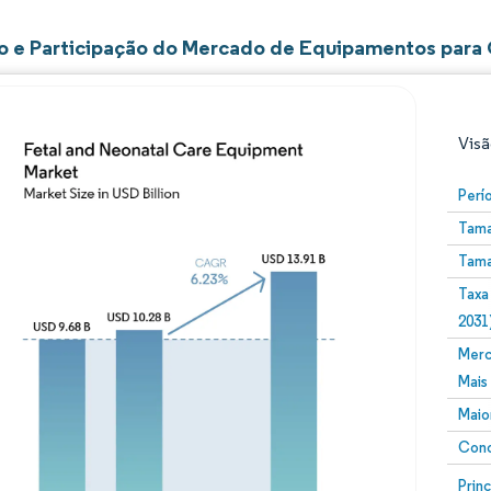
 e Participação do Mercado de Equipamentos para 
Visã
Perí
Tama
Tama
Taxa
2031
Merc
Imagem © Mordor Intelligence. O reuso requer atribuiç
Mais
Maio
Conc
Image
Prin