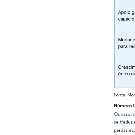
Apoio g
capacid
Mudança
para re
Crescim
único n
Fonte: Mor
Número C
Os nascim
se traduz
perdas ec