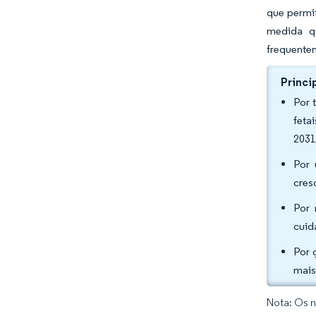
que permit
medida qu
frequentem
Princi
Por 
feta
2031
Por 
cres
Por 
cuid
Por 
mais
Nota: Os n