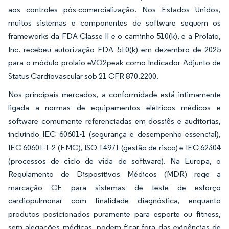
aos controles pós-comercialização. Nos Estados Unidos,
muitos sistemas e componentes de software seguem os
frameworks da FDA Classe II e o caminho 510(k), e a Prolaio,
Inc. recebeu autorização FDA 510(k) em dezembro de 2025
para o módulo prolaio eVO2peak como Indicador Adjunto de
Status Cardiovascular sob 21 CFR 870.2200.
Nos principais mercados, a conformidade está intimamente
ligada a normas de equipamentos elétricos médicos e
software comumente referenciadas em dossiês e auditorias,
incluindo IEC 60601-1 (segurança e desempenho essencial),
IEC 60601-1-2 (EMC), ISO 14971 (gestão de risco) e IEC 62304
(processos de ciclo de vida de software). Na Europa, o
Regulamento de Dispositivos Médicos (MDR) rege a
marcação CE para sistemas de teste de esforço
cardiopulmonar com finalidade diagnóstica, enquanto
produtos posicionados puramente para esporte ou fitness,
sem alegações médicas, podem ficar fora das exigências de