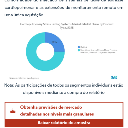
cardiopulmonar e as extensões de monitoramento remoto em
uma única aquisição.
Imagem © Mordor Intelligence. O reuso requer atribuição conforme CC BY 4.0.