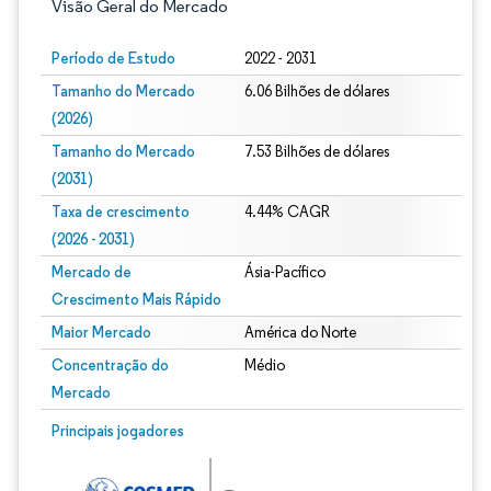
Visão Geral do Mercado
Período de Estudo
2022 - 2031
Tamanho do Mercado
6.06 Bilhões de dólares
(2026)
Tamanho do Mercado
7.53 Bilhões de dólares
(2031)
Taxa de crescimento
4.44% CAGR
(2026 - 2031)
Mercado de
Ásia-Pacífico
Crescimento Mais Rápido
Maior Mercado
América do Norte
Concentração do
Médio
Mercado
Imagem © Mordor Intelligence. O reuso requer atribuição conforme CC BY 4.0.
Principais jogadores