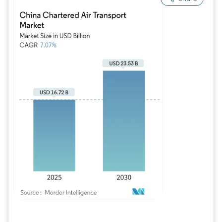
Imagem © Mordor Intelligence. O reuso requer atribuição conforme CC BY 4.0.