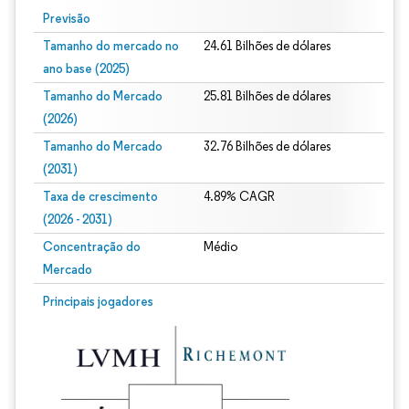
Previsão
Tamanho do mercado no
24.61 Bilhões de dólares
ano base (2025)
Tamanho do Mercado
25.81 Bilhões de dólares
(2026)
Tamanho do Mercado
32.76 Bilhões de dólares
(2031)
Taxa de crescimento
4.89% CAGR
(2026 - 2031)
Concentração do
Médio
Mercado
Imagem © Mordor Intelligence. O reuso requer atribuição conforme CC BY 4.0.
Principais jogadores